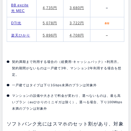
BB.excite
4,735円
3,680円
–
光 MEC
DTI光
5,078円
3,722円
au
楽天ひかり
5,896円
4,708円
–
契約満期まで利用する場合の（総費用-キャッシュバック）÷利用月。
契約期間がないものは一戸建て3年、マンション2年利用する場合を想
定。
一戸建てはタイプは下り1Gbps未満のプランは対象外
マンションの設備や大きさで料金が変わり、選べないものは、最も高
いプラン（auひかりのミニギガは除く）。選べる場合、下り100Mbps
未満のプランは対象外
ソフトバンク光にはスマホのセット割があり、対象