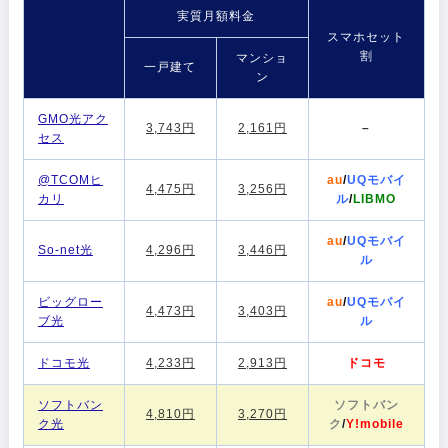
実質月額料金
スマホセット
割
マンショ
一戸建て
ン
GMO光アク
3,743円
2,161円
–
セス
@TCOMヒ
au
/
UQモバイ
4,475円
3,256円
カリ
ル
/
LIBMO
au
/
UQモバイ
So-net光
4,296円
3,446円
ル
ビッグロー
au
/
UQモバイ
4,473円
3,403円
ブ光
ル
ドコモ光
4,233円
2,913円
ドコモ
ソフトバン
ソフトバン
4,810円
3,270円
ク光
ク
/
Y!mobile