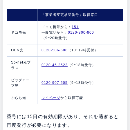
「事業者変更承諾番号」取得窓口
ドコモ携帯から：
151
ドコモ光
一般電話から：
0120-800-800
（9~20時受付）
OCN光
0120-506-506
（10~19時受付）
So-net光プ
0120-45-2522
（9~18時受付）
ラス
ビッグロー
0120-907-505
（9~18時受付）
ブ光
ぷらら光
マイページ
から取得可能
番号には15日の有効期限があり、それを過ぎると
再度発行が必要になります。