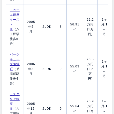
ドゥー
エ銀座
イース
21.2
1ヶ
2005
ト
56.91
万円
月/1
年5
2LDK
8
Ⅱ
（八
㎡
(1万
ヶ
月
丁堀駅
円)
月
徒歩5
分）
パーク
キュー
23.5
1ヶ
ブ茅場
2006
万円
55.03
月/1
町
（茅
年3
2LDK
9
(1.2
㎡
ヶ
場町駅
月
万
月
徒歩4
円)
分）
カスタ
リア銀
23.9
1ヶ
座
2005
55.64
万円
月/1
Ⅱ
（八
年12
2LDK
9
㎡
(1万
ヶ
丁堀駅
月