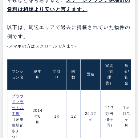
年数などを考慮すると、
ステージグランデ茅場町の
賃料は相場より安いと言えます。
以下は、周辺エリアで過去に掲載されていた物件の
例です。
-スマホの方はスクロールできます-
家賃
敷
マンシ
築年
間取
階
（管
金/
面積
ョン名
月
り
数
理
礼
費）
金
プラウ
ドフラ
ット八
12.7
1ヶ
2014
丁堀
25.12
万円
月/1
年6
1K
12
（茅場
㎡
(8千
ヶ
月
町駅徒
円)
月
歩3
分）