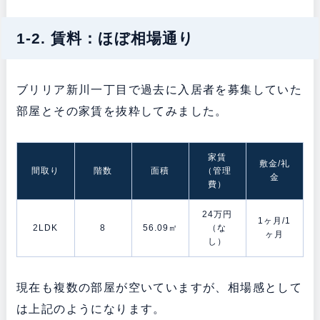
1-2. 賃料：ほぼ相場通り
ブリリア新川一丁目で過去に入居者を募集していた
部屋とその家賃を抜粋してみました。
家賃
敷金/礼
間取り
階数
面積
（管理
金
費）
24万円
1ヶ月/1
2LDK
8
56.09㎡
（な
ヶ月
し）
現在も複数の部屋が空いていますが、相場感として
は上記のようになります。