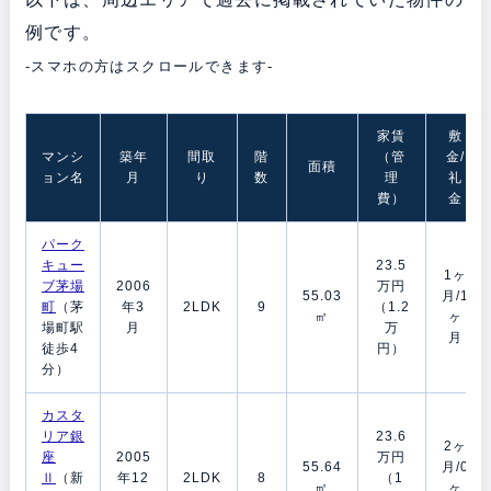
例です。
-スマホの方はスクロールできます-
家賃
敷
マンシ
築年
間取
階
（管
金/
面積
ョン名
月
り
数
理
礼
費）
金
パーク
キュー
23.5
1ヶ
ブ茅場
2006
万円
55.03
月/1
町
（茅
年3
2LDK
9
（1.2
㎡
ヶ
場町駅
月
万
月
徒歩4
円）
分）
カスタ
リア銀
23.6
2ヶ
座
2005
万円
55.64
月/0
Ⅱ
（新
年12
2LDK
8
（1
㎡
ヶ