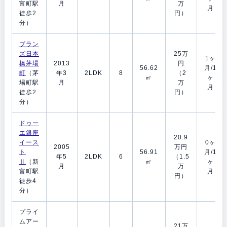
富町駅
月
万
月
徒歩2
円）
分）
ブラン
ズ日本
25万
1ヶ
橋茅場
2013
円
56.62
月/1
町
（茅
年3
2LDK
8
（2
㎡
ヶ
場町駅
月
万
月
徒歩2
円）
分）
ドゥー
エ銀座
20.9
イース
0ヶ
2005
万円
ト
56.91
月/1
年5
2LDK
6
（1.5
Ⅱ
（新
㎡
ヶ
月
万
富町駅
月
円）
徒歩4
分）
プライ
ムアー
21万