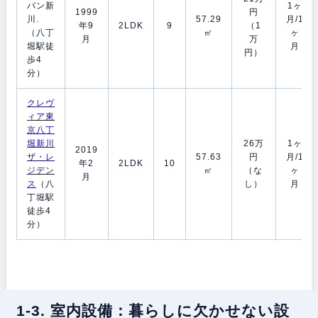
バン新
1ヶ
1999
円
川.
57.29
月/1
年9
2LDK
9
（1
（八丁
㎡
ヶ
月
万
堀駅徒
月
円）
歩4
分）
クレヴ
ィア東
京八丁
堀新川
26万
1ヶ
2019
ザ・レ
57.63
円
月/1
年2
2LDK
10
ジデン
㎡
（な
ヶ
月
ス
（八
し）
月
丁堀駅
徒歩4
分）
1-3. 室内設備：暮らしに欠かせない設