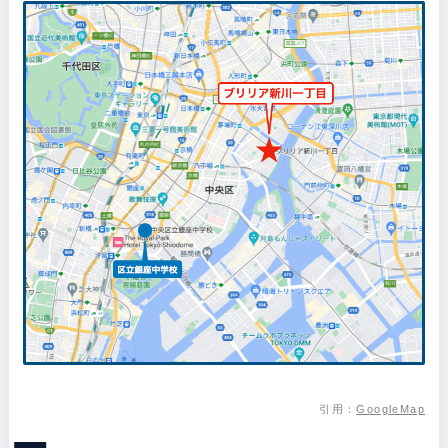
引用：
GoogleMap