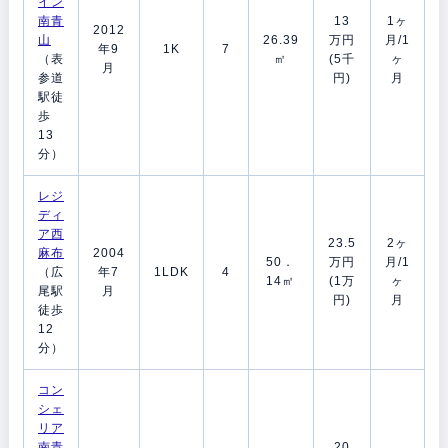
イン
南青
13
1ヶ
2012
山
26.39
万円
月/1
年9
1K
7
（表
㎡
(5千
ヶ
月
参道
円)
月
駅徒
歩
13
分）
レジ
ディ
ア西
23.5
2ヶ
麻布
2004
50．
万円
月/1
（広
年7
1LDK
4
14㎡
(1万
ヶ
尾駅
月
円)
月
徒歩
12
分）
コン
シェ
リア
南青
20