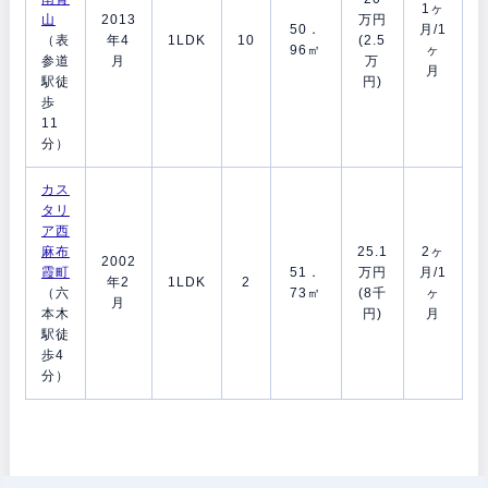
1ヶ
山
2013
万円
50．
月/1
（表
年4
1LDK
10
(2.5
96㎡
ヶ
参道
月
万
月
駅徒
円)
歩
11
分）
カス
タリ
ア西
麻布
25.1
2ヶ
2002
霞町
51．
万円
月/1
年2
1LDK
2
（六
73㎡
(8千
ヶ
月
本木
円)
月
駅徒
歩4
分）