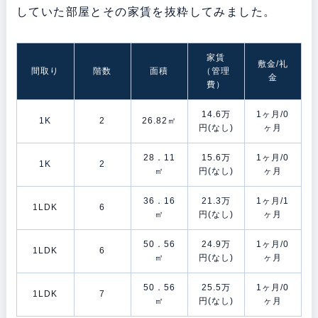
していた部屋とその家賃を抜粋してみました。
家賃
敷金/礼
間取り
階数
面積
（管理
金
費）
14.6万
1ヶ月/0
1K
2
26.82㎡
円(なし)
ヶ月
28．11
15.6万
1ヶ月/0
1K
2
㎡
円(なし)
ヶ月
36．16
21.3万
1ヶ月/1
1LDK
6
㎡
円(なし)
ヶ月
50．56
24.9万
1ヶ月/0
1LDK
6
㎡
円(なし)
ヶ月
50．56
25.5万
1ヶ月/0
1LDK
7
㎡
円(なし)
ヶ月