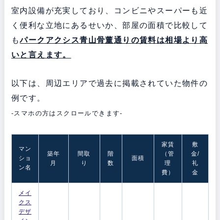
室内設備が充実しており、コンビニやスーパーも近
く便利な立地にあるせいか、部屋の面積で比較して
も
パークアクシス青山骨董通りの賃料は相場より高
いと言えます。
以下は、周辺エリアで過去に掲載されていた物件の
例です。
-スマホの方はスクロールできます-
家賃
敷
マン
築年
間取
階
（管
金/
ショ
面積
月
り
数
理
礼
ン名
費）
金
メイ
クス
デザ