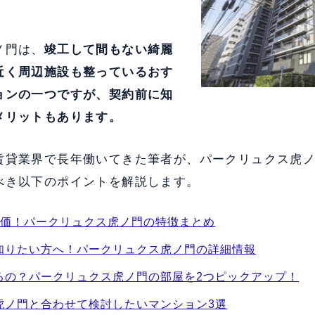
ノ門は、
竣工して間もない綺麗
近く周辺施設も整っている
おす
ョンの一つですが、契約前に知
メリットもあります。
賃貸業界で長年働いてきた筆者が、パークリュクス虎
べき以下のポイントを解説します。
評価！パークリュクス虎ノ門の特徴まとめ
知りたい方へ！パークリュクス虎ノ門の詳細情報
るの？パークリュクス虎ノ門の部屋を2つピックアップ！
虎ノ門と合わせて検討したいマンション3選