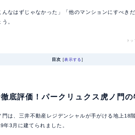
こんなはずじゃなかった」「他のマンションにすべき
ょう。
トッ
目次
[
表示する
]
軸で徹底評価！パークリュクス虎ノ門
ノ門は、三井不動産レジデンシャルが手がける地上18階
19年3月に建てられました。