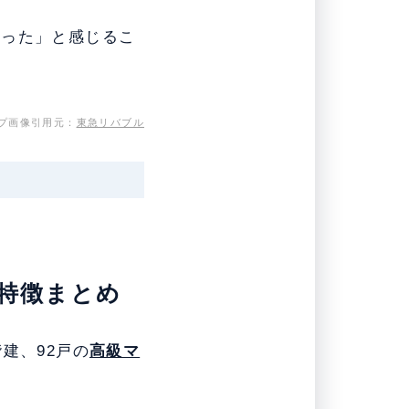
だった」と感じるこ
プ画像引用元：
東急リバブル
の特徴まとめ
建、92戸の
高級マ