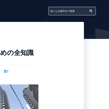
ための全知識
B!