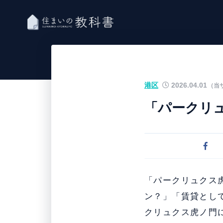
港区
2026.04.01
（当
「パークリ
「パークリュクス
ン？」「賃貸とし
クリュクス虎ノ門