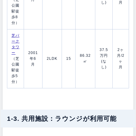
し)
月
公園
駅徒
歩8
分）
芝パ
ーク
タワ
37.5
2ヶ
ー
2001
86.32
万円
月/2
（芝
年6
2LDK
15
㎡
(な
ヶ
公園
月
し)
月
駅徒
歩5
分）
1-3. 共用施設：ラウンジが利用可能