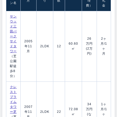
月
り
数
理
礼
ン名
費）
金
サン
ウッ
ド三
田パ
ーク
26
2ヶ
サイ
2005
60.60
万円
月/1
ドタ
年11
2LDK
12
㎡
(2万
ヶ
ワー
月
円)
月
（芝
公園
駅徒
歩8
分）
クレ
スト
プラ
イム
34
1ヶ
タワ
2007
72.08
万円
月/1
ー芝
年11
2LDK
22
㎡
(な
ヶ
（芝
月