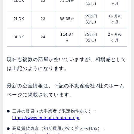
2LDK
13
71.14㎡
(なし)
ヶ月
55万円
3ヶ月/0
2LDK
23
88.35㎡
(なし)
ヶ月
114.87
75万円
2ヶ月/0
3LDK
24
㎡
(なし)
ヶ月
現在も複数の部屋が空いていますが、相場感として
は上記のようになります。
最新の空室情報は、下記の不動産会社2社のホーム
ページに掲載されています。
三井の賃貸（大手業者で限定物件あり）：
https://www.mitsui-chintai.co.jp
高級賃貸東京（初期費用が安く抑えられる）：