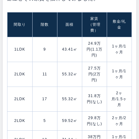
家賃
敷金/礼
間取り
階数
面積
（管理
金
費）
24.9万
1ヶ月/1
1LDK
9
43.41㎡
円(1.1万
ヶ月
円)
27.5万
1ヶ月/1
2LDK
11
55.32㎡
円(2万
ヶ月
円)
2ヶ
31.8万
2LDK
17
55.32㎡
月/1.5ヶ
円(なし)
月
29.8万
2ヶ月/2
2LDK
5
59.52㎡
円(なし)
ヶ月
38万円
1ヶ月/1