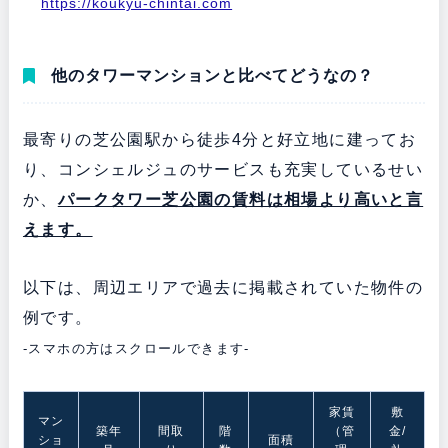
https://koukyu-chintai.com
他のタワーマンションと比べてどうなの？
最寄りの芝公園駅から徒歩4分と好立地に建ってお
り、コンシェルジュのサービスも充実しているせい
か、
パークタワー芝公園の賃料は相場より高いと言
えます。
以下は、周辺エリアで過去に掲載されていた物件の
例です。
-スマホの方はスクロールできます-
家賃
敷
マン
築年
間取
階
（管
金/
ショ
面積