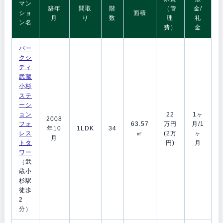
マン
築年
間取
階
（管
金/
ショ
面積
月
り
数
理
礼
ン名
費）
金
パー
クシ
ティ
武蔵
小杉
ステ
ーシ
ョン
22
1ヶ
2008
フォ
63.57
万円
月/1
年10
1LDK
34
レス
㎡
(2万
ヶ
月
トタ
円)
月
ワー
（武
蔵小
杉駅
徒歩
2
分）