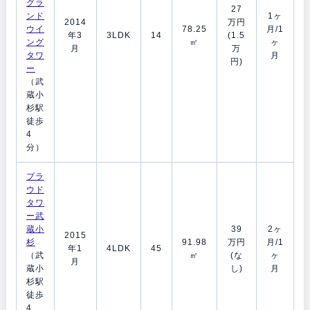
グラ
27
ンド
1ヶ
2014
万円
ウイ
78.25
月/1
年3
3LDK
14
(1.5
ング
㎡
ヶ
月
万
タワ
月
円)
ー
（武
蔵小
杉駅
徒歩
4
分）
プラ
ウド
タワ
ー武
蔵小
39
2ヶ
2015
杉
91.98
万円
月/1
年1
4LDK
45
（武
㎡
(な
ヶ
月
蔵小
し)
月
杉駅
徒歩
4