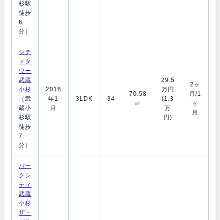
杉駅
徒歩
6
分）
シテ
ィタ
ワー
武蔵
29.5
2ヶ
小杉
2016
万円
70.58
月/1
（武
年1
3LDK
34
(1.3
㎡
ヶ
蔵小
月
万
月
杉駅
円)
徒歩
7
分）
パー
クシ
ティ
武蔵
小杉
ザ・