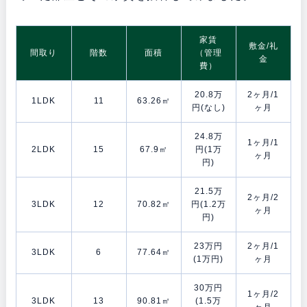
家賃
敷金/礼
間取り
階数
面積
（管理
金
費）
20.8万
2ヶ月/1
1LDK
11
63.26㎡
円(なし)
ヶ月
24.8万
1ヶ月/1
2LDK
15
67.9㎡
円(1万
ヶ月
円)
21.5万
2ヶ月/2
3LDK
12
70.82㎡
円(1.2万
ヶ月
円)
23万円
2ヶ月/1
3LDK
6
77.64㎡
(1万円)
ヶ月
30万円
1ヶ月/2
3LDK
13
90.81㎡
(1.5万