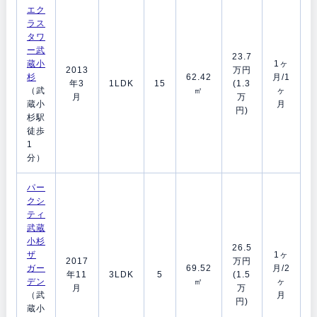
エク
ラス
タワ
ー武
23.7
蔵小
1ヶ
2013
万円
杉
62.42
月/1
年3
1LDK
15
(1.3
（武
㎡
ヶ
月
万
蔵小
月
円)
杉駅
徒歩
1
分）
パー
クシ
ティ
武蔵
小杉
26.5
ザ
1ヶ
2017
万円
ガー
69.52
月/2
年11
3LDK
5
(1.5
デン
㎡
ヶ
月
万
（武
月
円)
蔵小