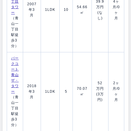
丁目
39.9
4ヶ
2007
タワ
54.66
万円
月/0
年3
1LDK
10
ー
㎡
(な
ヶ
月
（青
し)
月
山一
丁目
駅徒
歩3
分）
パー
クコ
ート
青山
ザ・
52
2ヶ
タワ
2018
70.07
万円
月/0
ー
年3
1LDK
5
㎡
(3万
ヶ
（青
月
円)
月
山一
丁目
駅徒
歩3
分）