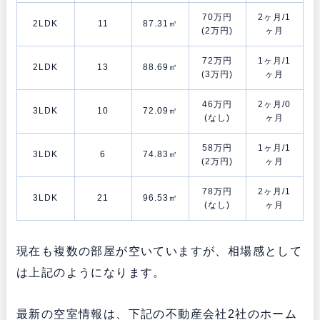
70万円
2ヶ月/1
2LDK
11
87.31㎡
(2万円)
ヶ月
72万円
1ヶ月/1
2LDK
13
88.69㎡
(3万円)
ヶ月
46万円
2ヶ月/0
3LDK
10
72.09㎡
(なし)
ヶ月
58万円
1ヶ月/1
3LDK
6
74.83㎡
(2万円)
ヶ月
78万円
2ヶ月/1
3LDK
21
96.53㎡
(なし)
ヶ月
現在も複数の部屋が空いていますが、相場感として
は上記のようになります。
最新の空室情報は、下記の不動産会社2社のホーム