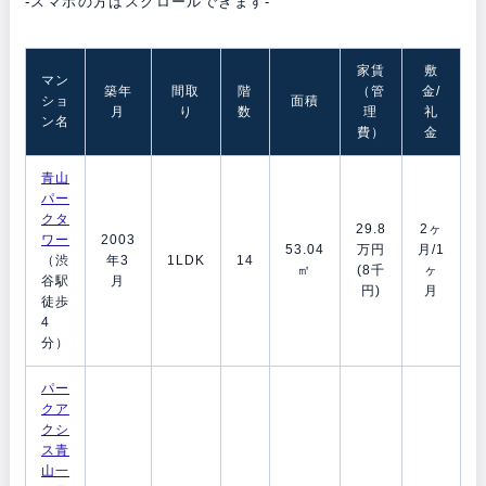
-スマホの方はスクロールできます-
家賃
敷
マン
築年
間取
階
（管
金/
ショ
面積
月
り
数
理
礼
ン名
費）
金
青山
パー
クタ
29.8
2ヶ
ワー
2003
53.04
万円
月/1
（渋
年3
1LDK
14
㎡
(8千
ヶ
谷駅
月
円)
月
徒歩
4
分）
パー
クア
クシ
ス青
山一