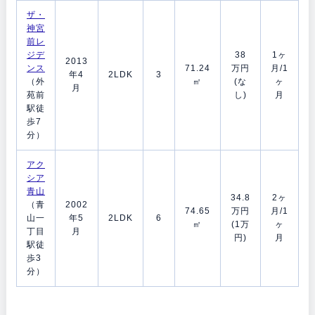
ザ・
神宮
前レ
ジデ
38
1ヶ
2013
ンス
71.24
万円
月/1
年4
2LDK
3
（外
㎡
(な
ヶ
月
苑前
し)
月
駅徒
歩7
分）
アク
シア
青山
34.8
2ヶ
（青
2002
74.65
万円
月/1
山一
年5
2LDK
6
㎡
(1万
ヶ
丁目
月
円)
月
駅徒
歩3
分）