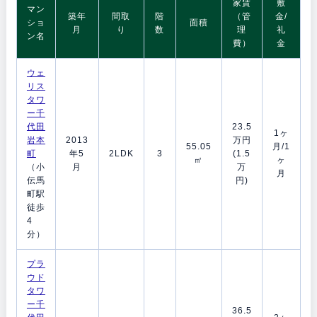
家賃
敷
マン
築年
間取
階
（管
金/
ショ
面積
月
り
数
理
礼
ン名
費）
金
ウェ
リス
タワ
ー千
代田
23.5
1ヶ
岩本
2013
万円
55.05
月/1
町
年5
2LDK
3
(1.5
㎡
ヶ
（小
月
万
月
伝馬
円)
町駅
徒歩
4
分）
プラ
ウド
タワ
ー千
36.5