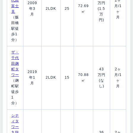
代田
2ヶ
2009
万円
富士
72.69
月/1
年3
2LDK
25
(1.5
見
㎡
ヶ
月
万
（飯
月
円)
田橋
駅徒
歩1
分）
ザ・
千代
田麹
町タ
43
2ヶ
2019
ワー
70.88
万円
月/1
年1
2LDK
15
（麹
㎡
(な
ヶ
月
町駅
し)
月
徒歩
1
分）
シテ
ィタ
ワー
九段
36
2ヶ