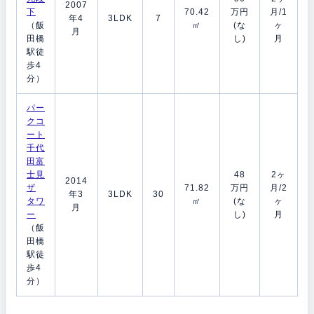
2007
下
70.42
万円
月/1
年4
3LDK
7
（飯
㎡
(な
ヶ
月
田橋
し)
月
駅徒
歩4
分）
パー
クコ
ート
千代
田富
士見
48
2ヶ
2014
ザ
71.82
万円
月/2
年3
3LDK
30
タワ
㎡
(な
ヶ
月
ー
し)
月
（飯
田橋
駅徒
歩4
分）