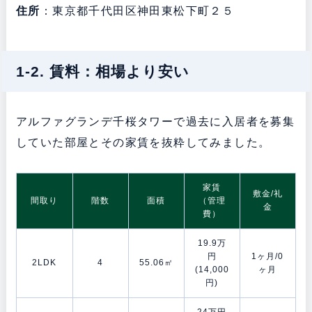
住所
：東京都千代田区神田東松下町２５
1-2. 賃料：相場より安い
アルファグランデ千桜タワーで過去に入居者を募集
していた部屋とその家賃を抜粋してみました。
家賃
敷金/礼
間取り
階数
面積
（管理
金
費）
19.9万
円
1ヶ月/0
2LDK
4
55.06㎡
(14,000
ヶ月
円)
24万円