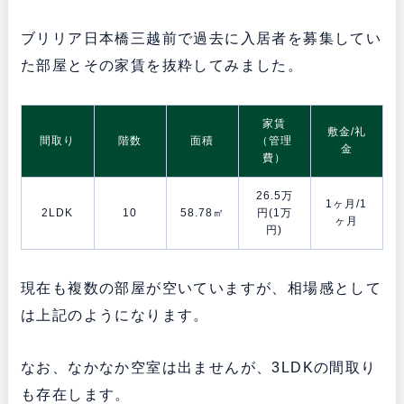
ブリリア日本橋三越前で過去に入居者を募集してい
た部屋とその家賃を抜粋してみました。
家賃
敷金/礼
間取り
階数
面積
（管理
金
費）
26.5万
1ヶ月/1
2LDK
10
58.78㎡
円(1万
ヶ月
円)
現在も複数の部屋が空いていますが、相場感として
は上記のようになります。
なお、なかなか空室は出ませんが、3LDKの間取り
も存在します。