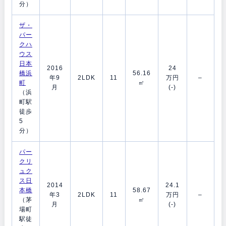
分）
ザ・
パー
クハ
ウス
日本
2016
24
橋浜
56.16
年9
2LDK
11
万円
–
町
㎡
月
(-)
（浜
町駅
徒歩
5
分）
パー
クリ
ュク
ス日
2014
24.1
本橋
58.67
年3
2LDK
11
万円
–
（茅
㎡
月
(-)
場町
駅徒