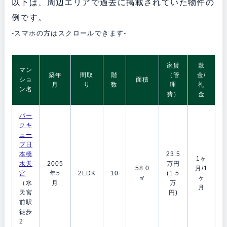
以下は、周辺エリアで過去に掲載されていた物件の
例です。
-スマホの方はスクロールできます-
家賃
敷
マン
築年
間取
階
（管
金/
ショ
面積
月
り
数
理
礼
ン名
費）
金
パー
クキ
ュー
ブ日
本橋
23.5
1ヶ
水天
2005
万円
58.0
月/1
宮
年5
2LDK
10
(1.5
㎡
ヶ
（水
月
万
月
天宮
円)
前駅
徒歩
2