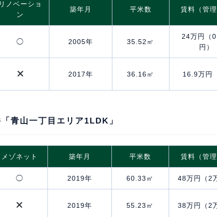
リノベーショ
築年月
平米数
賃料（管
ン
24万円（0
◯
2005年
35.52㎡
円）
2017年
36.16㎡
16.9万円
「青山一丁目エリア1LDK」
メゾネット
築年月
平米数
賃料（管
◯
2019年
60.33㎡
48万円（2
2019年
55.23㎡
38万円（2