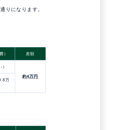
の通りになります。
費）
差額
（-）
約4万円
0.8万