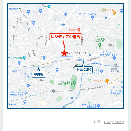
引用：
GoogleMap