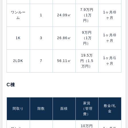
7.9万円
ワンルー
1ヶ月/0
1
24.09㎡
（1万
ム
ヶ月
円）
9万円
1ヶ月/0
1K
3
26.86㎡
（1万
ヶ月
円）
19.5万
1ヶ月/1
2LDK
7
56.11㎡
円（1.5
ヶ月
万円）
C棟
家賃
敷金/礼
間取り
階数
面積
（管理
金
費）
10万円