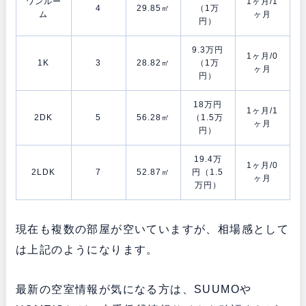
ワンルー
1ヶ月/1
4
29.85㎡
（1万
ム
ヶ月
円）
9.3万円
1ヶ月/0
1K
3
28.82㎡
（1万
ヶ月
円）
18万円
1ヶ月/1
2DK
5
56.28㎡
（1.5万
ヶ月
円）
19.4万
1ヶ月/0
2LDK
7
52.87㎡
円（1.5
ヶ月
万円）
現在も複数の部屋が空いていますが、相場感として
は上記のようになります。
最新の空室情報が気になる方は、SUUMOや