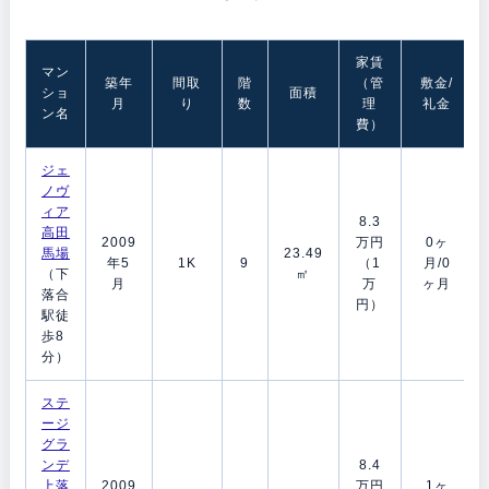
家賃
マン
築年
間取
階
（管
敷金/
ショ
面積
月
り
数
理
礼金
ン名
費）
ジェ
ノヴ
ィア
8.3
高田
2009
万円
0ヶ
馬場
23.49
年5
1K
9
（1
月/0
（下
㎡
月
万
ヶ月
落合
円）
駅徒
歩8
分）
ステ
ージ
グラ
ンデ
8.4
上落
2009
万円
1ヶ