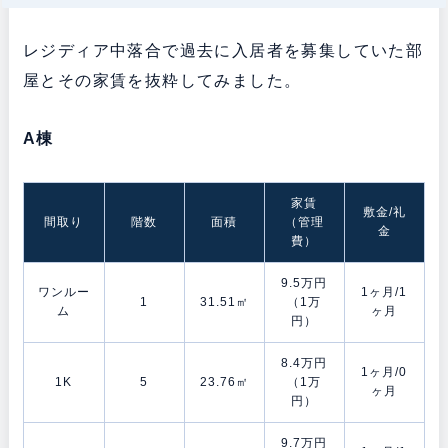
レジディア中落合で過去に入居者を募集していた部
屋とその家賃を抜粋してみました。
A棟
家賃
敷金/礼
間取り
階数
面積
（管理
金
費）
9.5万円
ワンルー
1ヶ月/1
1
31.51㎡
（1万
ム
ヶ月
円）
8.4万円
1ヶ月/0
1K
5
23.76㎡
（1万
ヶ月
円）
9.7万円