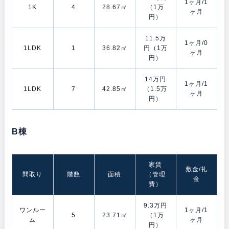
1ヶ月/1
1K
4
28.67㎡
（1万
ヶ月
円）
11.5万
1ヶ月/0
1LDK
1
36.82㎡
円（1万
ヶ月
円）
14万円
1ヶ月/1
1LDK
7
42.85㎡
（1.5万
ヶ月
円）
B棟
家賃
敷金/礼
間取り
階数
面積
（管理
金
費）
9.3万円
ワンルー
1ヶ月/1
5
23.71㎡
（1万
ム
ヶ月
円）