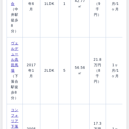
42.77
合
年6
1LDK
1
（9
月/1
㎡
（中
月
千
ヶ月
井駅
円）
徒歩
8
分）
ヴェ
ルデ
ュー
ル高
21.8
田馬
2017
万円
1ヶ
56.56
場
年1
2LDK
5
（8
月/1
㎡
（下
月
千
ヶ月
落合
円）
駅徒
歩8
分）
コン
フォ
リア
17.3
下落
2005
万円
1ヶ