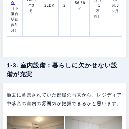
合
56.68
年3
2LDK
2
（1
月/0
（下
㎡
月
万
ヶ月
落合
円）
駅徒
歩3
分）
1-3. 室内設備：暮らしに欠かせない設
備が充実
過去に募集されていた部屋の写真から、レジディア
中落合の室内の雰囲気が把握できるかと思います。