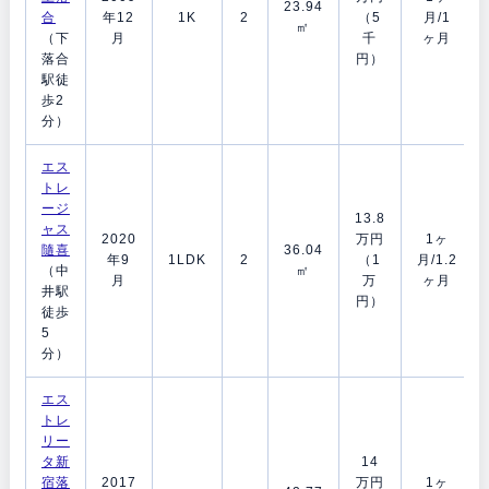
23.94
合
年12
1K
2
（5
月/1
㎡
（下
月
千
ヶ月
落合
円）
駅徒
歩2
分）
エス
トレ
ージ
13.8
ャス
2020
万円
1ヶ
隨喜
36.04
年9
1LDK
2
（1
月/1.2
（中
㎡
月
万
ヶ月
井駅
円）
徒歩
5
分）
エス
トレ
リー
タ新
14
宿落
2017
万円
1ヶ