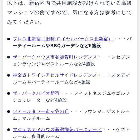
以下は、新宿区内で共用施設が設けられている高級
マンションの例ですので、気になる方は参考にして
みてください。
ブレス北新宿（旧称:ロイヤルパークス北新宿）
・・・
パ
ーティールームやBBQガーデンなど5施設
ザ・パークハウス市谷加賀町レジデンス
・・・レセプシ
ョンラウンジやゲストルームなど4施設
神楽坂トワイシアヒルサイドレジデンス
・・・スタディ
ルームやパーティールームなど4施設
ザ・パークハビオ新宿
・・・フィットネスジムやゴルフ
シュミレーターなど4施設
ソアールタワー市ヶ谷の丘
・・・ラウンジ、ゲストルー
ム、マルチルーム
マジェスティハウス新宿御苑パークナード
・・・ゲスト
ルーム、多目的ルーム