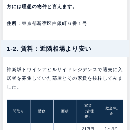
方には理想の物件と言えます。
住所
：東京都新宿区白銀町６番１号
1-2. 賃料：近隣相場より安い
神楽坂トワイシアヒルサイドレジデンスで過去に入
居者を募集していた部屋とその家賃を抜粋してみま
した。
家賃
敷金/礼
間取り
階数
面積
（管理
金
費）
21万円
1ヶ月/1