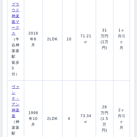
プラ
ウド
神楽
坂マ
ーク
31
1ヶ
ス
2018
71.21
万円
月/1
（牛
年8
2LDK
10
㎡
(1万
ヶ
込神
月
円)
月
楽坂
駅
徒歩
3
分）
ヴァ
ン
テ・
アン
28
神楽
2ヶ
1998
万円
坂
73.34
月/1
年10
2LDK
4
(1.5
（神
㎡
ヶ
月
万
楽坂
月
円)
駅