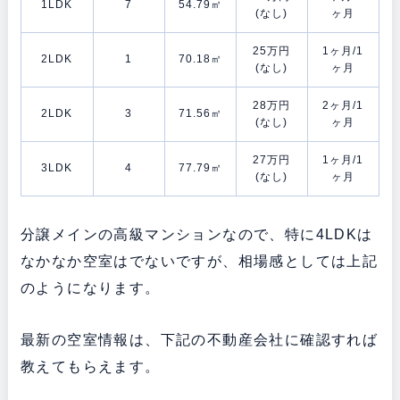
1LDK
7
54.79㎡
(なし)
ヶ月
25万円
1ヶ月/1
2LDK
1
70.18㎡
(なし)
ヶ月
28万円
2ヶ月/1
2LDK
3
71.56㎡
(なし)
ヶ月
27万円
1ヶ月/1
3LDK
4
77.79㎡
(なし)
ヶ月
分譲メインの高級マンションなので、特に4LDKは
なかなか空室はでないですが、相場感としては上記
のようになります。
最新の空室情報は、下記の不動産会社に確認すれば
教えてもらえます。