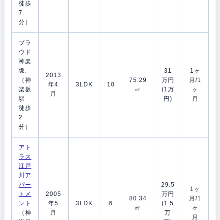
徒歩
7
分）
プラ
ウド
神楽
坂.
31
1ヶ
2013
（神
75.29
万円
月/1
年4
3LDK
10
楽坂
㎡
(1万
ヶ
月
駅
円)
月
徒歩
2
分）
アト
ラス
江戸
川ア
パー
29.5
1ヶ
トメ
2005
万円
80.34
月/1
ント
年5
3LDK
6
(1.5
㎡
ヶ
（神
月
万
月