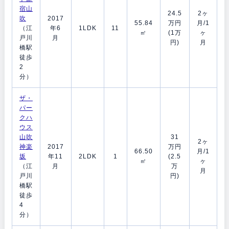
宿山
24.5
2ヶ
吹
2017
55.84
万円
月/1
（江
年6
1LDK
11
㎡
(1万
ヶ
戸川
月
円)
月
橋駅
徒歩
2
分）
ザ・
パー
クハ
ウス
山吹
31
2ヶ
神楽
2017
万円
66.50
月/1
坂
年11
2LDK
1
(2.5
㎡
ヶ
（江
月
万
月
戸川
円)
橋駅
徒歩
4
分）