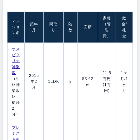
家賃
敷
マン
築年
間取
階
（管
金/
ショ
面積
月
り
数
理
礼
ン名
費）
金
オス
ピタ
リテ
神楽
坂
21.5
1ヶ
2015
（牛
53.62
万円
月/1
年2
1LDK
2
込神
㎡
(1万
ヶ
月
楽坂
円)
月
駅
徒歩
2
分）
プレ
ミス
ト新