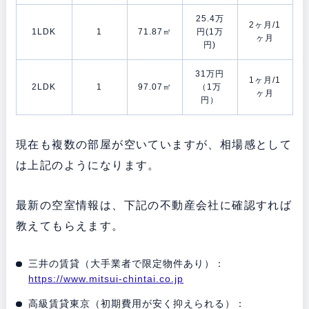
25.4万
2ヶ月/1
1LDK
1
71.87㎡
円(1万
ヶ月
円)
31万円
1ヶ月/1
2LDK
1
97.07㎡
（1万
ヶ月
円）
現在も複数の部屋が空いていますが、相場感として
は上記のようになります。
最新の空室情報は、下記の不動産会社に確認すれば
教えてもらえます。
三井の賃貸（大手業者で限定物件あり）：
https://www.mitsui-chintai.co.jp
高級賃貸東京（初期費用が安く抑えられる）：