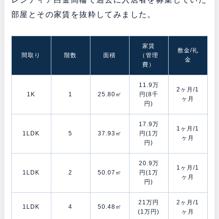
部屋とその家賃を抜粋してみました。
家賃
敷金/礼
間取り
階数
面積
（管理
金
費）
11.9万
2ヶ月/1
1K
1
25.80㎡
円(8千
ヶ月
円)
17.9万
1ヶ月/1
1LDK
5
37.93㎡
円(1万
ヶ月
円)
20.9万
1ヶ月/1
1LDK
2
50.07㎡
円(1万
ヶ月
円)
21万円
2ヶ月/1
1LDK
4
50.48㎡
(1万円)
ヶ月