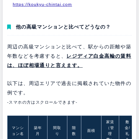
https://koukyu-chintai.com
他の高級マンションと比べてどうなの？
周辺の高級マンションと比べて、駅からの距離や築
年数などを考慮すると、
レジディア白金高輪の賃料
は、ほぼ相場通りと言えます。
以下は、周辺エリアで過去に掲載されていた物件の
例です。
-スマホの方はスクロールできます-
家賃
敷
マンシ
築年
間取
階
（管
金/
面積
ョン名
月
り
数
理
礼