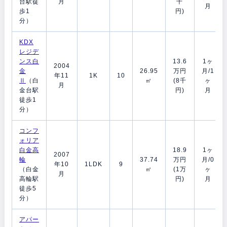
台駅徒
月
千
月
歩1
円)
分）
KDX
レジデ
ンス白
13.6
1ヶ
2004
金
26.95
万円
月/1
年11
1K
10
Ⅱ
（白
㎡
(8千
ヶ
月
金台駅
円)
月
徒歩1
分）
コンフ
ォリア
白金高
18.9
1ヶ
2007
輪
37.74
万円
月/0
年10
1LDK
9
（白金
㎡
(1万
ヶ
月
高輪駅
円)
月
徒歩5
分）
アパー