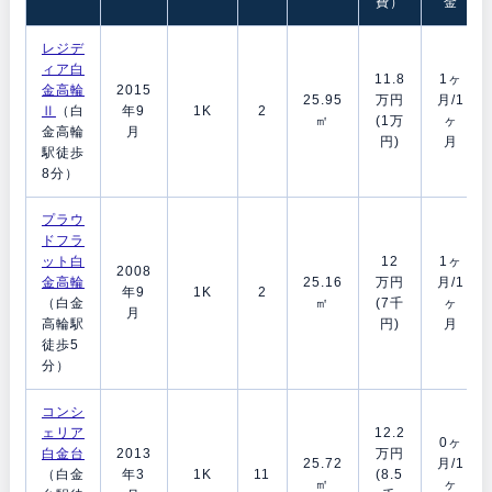
費）
金
レジデ
ィア白
11.8
1ヶ
金高輪
2015
25.95
万円
月/1
Ⅱ
（白
年9
1K
2
㎡
(1万
ヶ
金高輪
月
円)
月
駅徒歩
8分）
プラウ
ドフラ
ット白
12
1ヶ
2008
金高輪
25.16
万円
月/1
年9
1K
2
（白金
㎡
(7千
ヶ
月
高輪駅
円)
月
徒歩5
分）
コンシ
ェリア
12.2
0ヶ
白金台
2013
万円
25.72
月/1
（白金
年3
1K
11
(8.5
㎡
ヶ