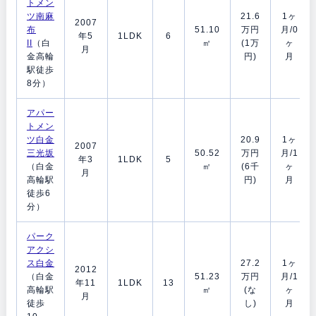
トメン
ツ南麻
21.6
1ヶ
2007
布
51.10
万円
月/0
年5
1LDK
6
II
（白
㎡
(1万
ヶ
月
金高輪
円)
月
駅徒歩
8分）
アパー
トメン
ツ白金
20.9
1ヶ
2007
三光坂
50.52
万円
月/1
年3
1LDK
5
（白金
㎡
(6千
ヶ
月
高輪駅
円)
月
徒歩6
分）
パーク
アクシ
ス白金
27.2
1ヶ
2012
（白金
51.23
万円
月/1
年11
1LDK
13
高輪駅
㎡
(な
ヶ
月
徒歩
し)
月