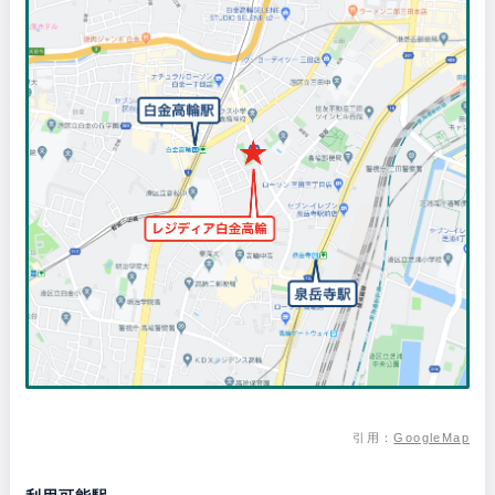
引用：
GoogleMap