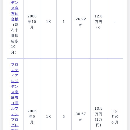
デン
ス麻
布仙
2006
12.8
台坂
26.92
年10
1K
1
万円
–
（麻
㎡
月
(-)
布十
番駅
徒歩
10
分）
フロ
ンテ
ィア
レジ
デン
ス南
麻布
（旧
ルフ
13.5
2006
1ヶ
ォン
30.57
万円
年9
1K
5
月/0
プロ
㎡
(1万
月
ヶ月
グレ
円)