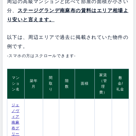
周辺の高級マンションと比べて部屋の面積が小さい
分、
ステージグランデ南麻布の賃料はエリア相場よ
り安いと言えます。
以下は、周辺エリアで過去に掲載されていた物件の
例です。
-スマホの方はスクロールできます-
家賃
マン
間
敷
築年
階
（管
ショ
取
面積
金/
月
数
理
ン名
り
礼金
費）
ジェ
ノヴ
ィア
南麻
布グ
リー