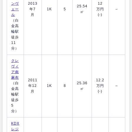
ンヴ
2013
12
25.54
ェー
年7
1K
5
万円
–
㎡
ル
月
(-)
（白
金高
輪駅
徒歩
11
分）
クレ
ヴィ
ア南
麻布
2011
12.2
（白
25.36
年12
1K
8
万円
–
金高
㎡
月
(-)
輪駅
徒歩
5
分）
KDX
レジ