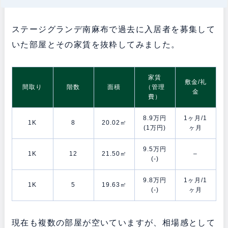
ステージグランデ南麻布で過去に入居者を募集して
いた部屋とその家賃を抜粋してみました。
家賃
敷金/礼
間取り
階数
面積
（管理
金
費）
8.9万円
1ヶ月/1
1K
8
20.02㎡
(1万円)
ヶ月
9.5万円
1K
12
21.50㎡
–
(-)
9.8万円
1ヶ月/1
1K
5
19.63㎡
(-)
ヶ月
現在も複数の部屋が空いていますが、相場感として