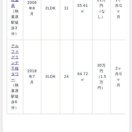
2006
原
55.61
円
月/1
年8
2LDK
11
（秋
㎡
（な
ヶ
月
葉原
し）
月
駅徒
歩3
分）
アル
ファ
グラ
ンデ
30万
千桜
2ヶ
2018
円
タワ
64.72
月/1
年7
3LDK
24
（1.5
ー
㎡
ヶ
月
万
（秋
月
円）
葉原
駅徒
歩6
分）