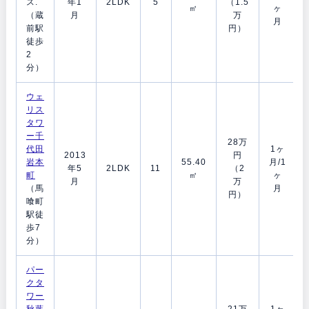
ス.
年1
2LDK
5
（1.5
㎡
ヶ
（蔵
月
万
月
前駅
円）
徒歩
2
分）
ウェ
リス
タワ
ー千
28万
代田
1ヶ
2013
円
岩本
55.40
月/1
年5
2LDK
11
（2
町
㎡
ヶ
月
万
（馬
月
円）
喰町
駅徒
歩7
分）
パー
クタ
ワー
秋葉
21万
1ヶ