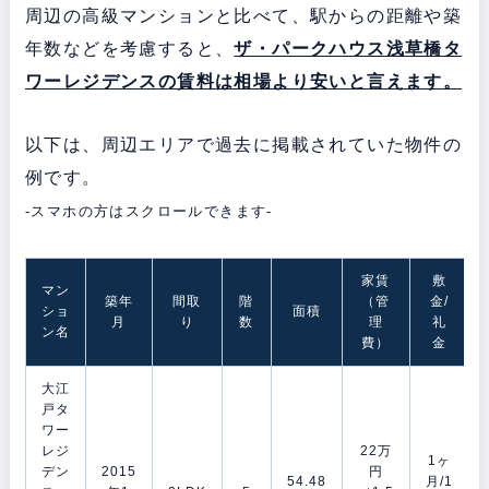
周辺の高級マンションと比べて、駅からの距離や築
年数などを考慮すると、
ザ・パークハウス浅草橋タ
ワーレジデンスの賃料は相場より安いと言えます。
以下は、周辺エリアで過去に掲載されていた物件の
例です。
-スマホの方はスクロールできます-
家賃
敷
マン
築年
間取
階
（管
金/
ショ
面積
月
り
数
理
礼
ン名
費）
金
大江
戸タ
ワー
レジ
22万
1ヶ
デン
2015
円
54.48
月/1