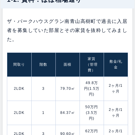
ザ・パークハウスグラン南青山高樹町で過去に入居
者を募集していた部屋とその家賃を抜粋してみまし
た。
家賃
敷金/礼
間取り
階数
面積
（管理
金
費）
49.8万
2ヶ月/1
2LDK
3
79.70㎡
円(1.5万
ヶ月
円)
50万円
2ヶ月/1
2LDK
1
84.37㎡
(3.5万
ヶ月
円)
62万円
2ヶ月/1
2LDK
3
90.60㎡