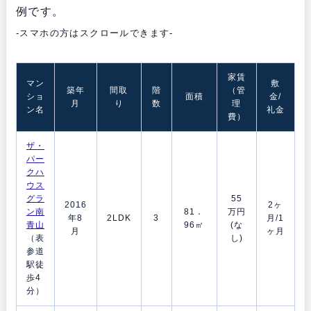
例です。
-スマホの方はスクロールできます-
家賃
マン
敷
築年
間取
階
（管
ショ
面積
金/
月
り
数
理
ン名
礼金
費）
ザ・
パー
クハ
ウス
グラ
55
2016
2ヶ
ン南
81．
万円
年8
2LDK
3
月/1
青山
96㎡
(な
月
ヶ月
（表
し)
参道
駅徒
歩4
分）