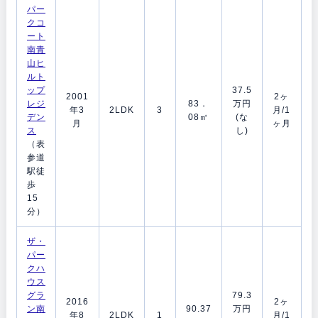
パー
クコ
ート
南青
山ヒ
ルト
ップ
37.5
2001
2ヶ
レジ
83．
万円
年3
2LDK
3
月/1
デン
08㎡
(な
月
ヶ月
ス
し)
（表
参道
駅徒
歩
15
分）
ザ・
パー
クハ
ウス
グラ
79.3
2016
2ヶ
ン南
90.37
万円
年8
2LDK
1
月/1