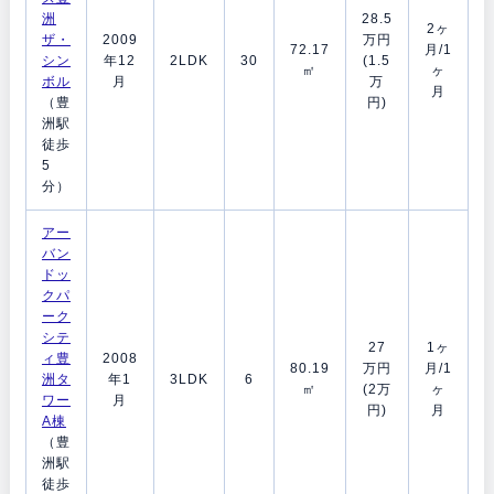
洲
28.5
2ヶ
ザ・
2009
万円
72.17
月/1
シン
年12
2LDK
30
(1.5
㎡
ヶ
ボル
月
万
月
（豊
円)
洲駅
徒歩
5
分）
アー
バン
ドッ
クパ
ーク
シテ
27
1ヶ
ィ豊
2008
80.19
万円
月/1
洲タ
年1
3LDK
6
㎡
(2万
ヶ
ワー
月
円)
月
A棟
（豊
洲駅
徒歩