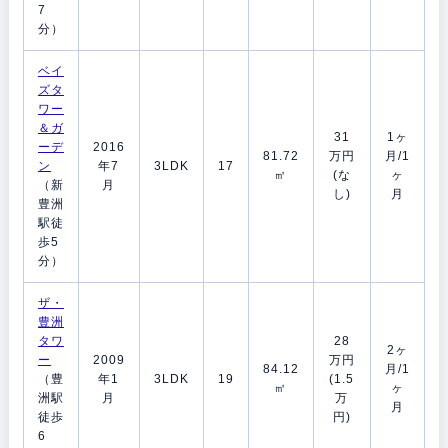
7
分）
ベイ
ズタ
ワー
＆ガ
31
1ヶ
ーデ
2016
81.72
万円
月/1
ン
年7
3LDK
17
㎡
(な
ヶ
（新
月
し)
月
豊洲
駅徒
歩5
分）
ザ・
豊洲
タワ
28
2ヶ
ー
2009
万円
84.12
月/1
（豊
年1
3LDK
19
(1.5
㎡
ヶ
洲駅
月
万
月
徒歩
円)
6