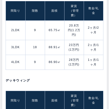
家賃
敷金/礼
間取り
階数
面積
（管理
金
費）
20.8万
2ヶ月/2
2LDK
9
65.75㎡
円(1.2万
ヶ月
円)
23万円
2ヶ月/1
3LDK
18
88.91㎡
(1万円)
ヶ月
28万円
1ヶ月/1
4LDK
9
86.90㎡
(1万円)
ヶ月
デッキウィング
家賃
敷金/礼
間取り
階数
面積
（管理
金
費）