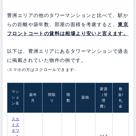
豊洲エリアの他のタワーマンションと比べて、駅か
らの距離や築年数、部屋の面積を考慮すると、
東京
フロントコートの
賃料は相場より安いと言えます。
以下は、豊洲エリアにあるタワーマンションで過去
に掲載されていた物件の例です。
-スマホの方はスクロールできます-
家賃
敷
マン
築年
間取
階
（管
金/
ショ
面積
月
り
数
理
礼
ン名
費）
金
スカ
イズ
タワ