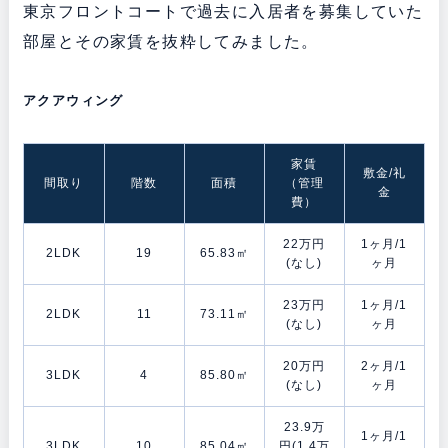
東京フロントコートで過去に入居者を募集していた
部屋とその家賃を抜粋してみました。
アクアウィング
家賃
敷金/礼
間取り
階数
面積
（管理
金
費）
22万円
1ヶ月/1
2LDK
19
65.83㎡
(なし)
ヶ月
23万円
1ヶ月/1
2LDK
11
73.11㎡
(なし)
ヶ月
20万円
2ヶ月/1
3LDK
4
85.80㎡
(なし)
ヶ月
23.9万
1ヶ月/1
3LDK
10
85.04㎡
円(1.4万