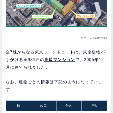
引用：
GoogleMap
全7棟からなる東京フロントコートは、東京建物が
手がける全981戸の
高級マンション
で、2005年12
月に建てられました。
なお、建物ごとの情報は下記のようになっていま
す。
棟
竣工
階数
戸数