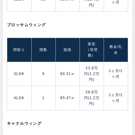
ヶ月
円)
ブロッサムウィング
家賃
敷金/礼
間取り
階数
面積
（管理
金
費）
23.8万
1ヶ月/1
3LDK
9
90.31㎡
円(1.2万
ヶ月
円)
28.8万
1ヶ月/1
4LDK
1
85.47㎡
円(1.2万
ヶ月
円)
キャナルウィング