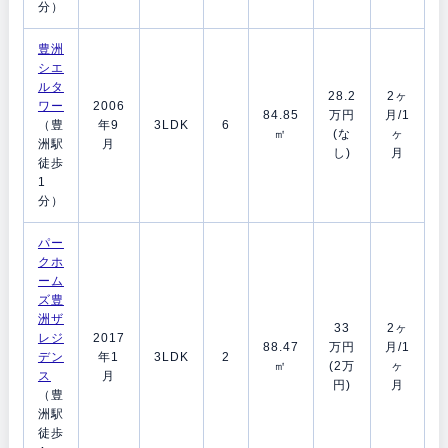
分）
豊洲
シエ
ルタ
28.2
2ヶ
ワー
2006
84.85
万円
月/1
（豊
年9
3LDK
6
㎡
(な
ヶ
洲駅
月
し)
月
徒歩
1
分）
パー
クホ
ーム
ズ豊
洲ザ
33
2ヶ
レジ
2017
88.47
万円
月/1
デン
年1
3LDK
2
㎡
(2万
ヶ
ス
月
円)
月
（豊
洲駅
徒歩