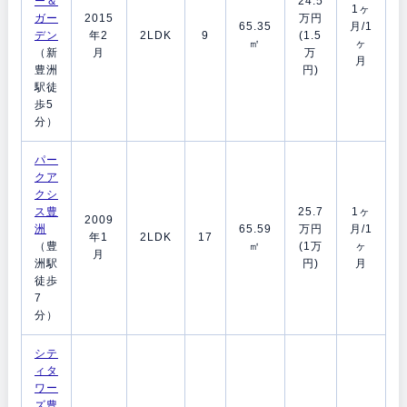
ー＆
24.5
1ヶ
ガー
2015
万円
65.35
月/1
デン
年2
2LDK
9
(1.5
㎡
ヶ
（新
月
万
月
豊洲
円)
駅徒
歩5
分）
パー
クア
クシ
ス豊
25.7
1ヶ
2009
洲
65.59
万円
月/1
年1
2LDK
17
（豊
㎡
(1万
ヶ
月
洲駅
円)
月
徒歩
7
分）
シテ
ィタ
ワー
ズ豊