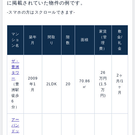
に掲載されていた物件の例です。
-スマホの方はスクロールできます-
家賃
敷
マン
築年
間取
階
（管
金/
ショ
面積
月
り
数
理
礼
ン名
費）
金
ザ・
豊洲
タワ
26
2ヶ
ー
2009
万円
70.86
月/1
（豊
年1
2LDK
20
(1.5
㎡
ヶ
洲駅
月
万
月
徒歩
円)
6
分）
アー
バン
ドッ