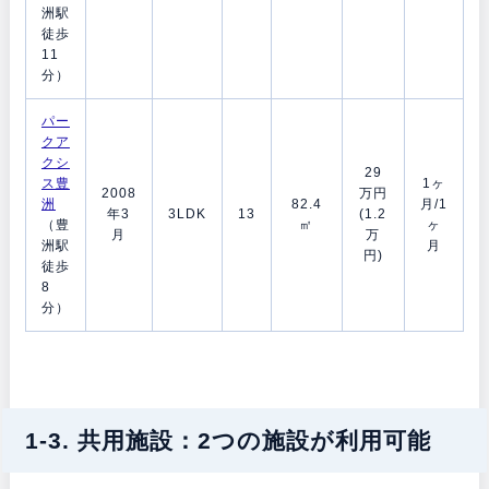
洲駅
徒歩
11
分）
パー
クア
クシ
29
ス豊
1ヶ
2008
万円
洲
82.4
月/1
年3
3LDK
13
(1.2
（豊
㎡
ヶ
月
万
洲駅
月
円)
徒歩
8
分）
1-3. 共用施設：2つの施設が利用可能