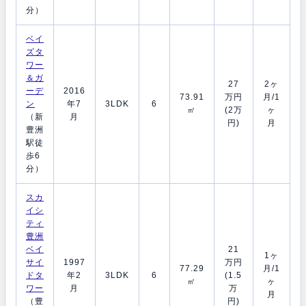
分）
ベイ
ズタ
ワー
＆ガ
27
2ヶ
ーデ
2016
73.91
万円
月/1
ン
年7
3LDK
6
㎡
(2万
ヶ
（新
月
円)
月
豊洲
駅徒
歩6
分）
スカ
イシ
ティ
豊洲
ベイ
21
1ヶ
サイ
1997
万円
77.29
月/1
ドタ
年2
3LDK
6
(1.5
㎡
ヶ
ワー
月
万
月
（豊
円)