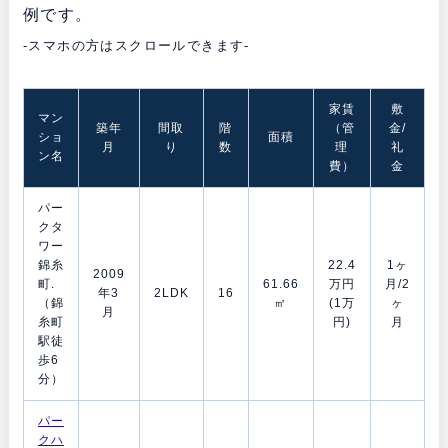
例です。
-スマホの方はスクロールできます-
家賃
敷
マン
築年
間取
階
（管
金/
ショ
面積
月
り
数
理
礼
ン名
費）
金
パー
クタ
ワー
錦糸
22.4
1ヶ
2009
町.
61.66
万円
月/2
年3
2LDK
16
（錦
㎡
(1万
ヶ
月
糸町
円)
月
駅徒
歩6
分）
パー
クハ