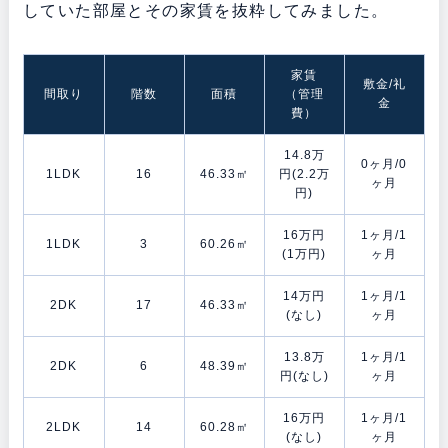
していた部屋とその家賃を抜粋してみました。
家賃
敷金/礼
間取り
階数
面積
（管理
金
費）
14.8万
0ヶ月/0
1LDK
16
46.33㎡
円(2.2万
ヶ月
円)
16万円
1ヶ月/1
1LDK
3
60.26㎡
(1万円)
ヶ月
14万円
1ヶ月/1
2DK
17
46.33㎡
(なし)
ヶ月
13.8万
1ヶ月/1
2DK
6
48.39㎡
円(なし)
ヶ月
16万円
1ヶ月/1
2LDK
14
60.28㎡
(なし)
ヶ月