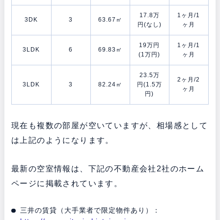
17.8万
1ヶ月/1
3DK
3
63.67㎡
円(なし)
ヶ月
19万円
1ヶ月/1
3LDK
6
69.83㎡
(1万円)
ヶ月
23.5万
2ヶ月/2
3LDK
3
82.24㎡
円(1.5万
ヶ月
円)
現在も複数の部屋が空いていますが、相場感として
は上記のようになります。
最新の空室情報は、下記の不動産会社2社のホーム
ページに掲載されています。
三井の賃貸（大手業者で限定物件あり）：