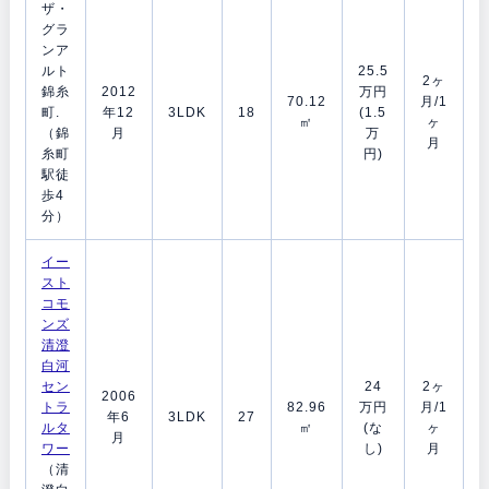
ザ・
グラ
ンア
ルト
25.5
2ヶ
錦糸
2012
万円
70.12
月/1
町.
年12
3LDK
18
(1.5
㎡
ヶ
（錦
月
万
月
糸町
円)
駅徒
歩4
分）
イー
スト
コモ
ンズ
清澄
白河
セン
24
2ヶ
2006
トラ
82.96
万円
月/1
年6
3LDK
27
ルタ
㎡
(な
ヶ
月
ワー
し)
月
（清