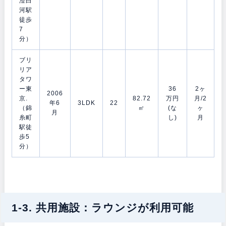
澄白
河駅
徒歩
7
分）
ブリ
リア
タワ
ー東
36
2ヶ
2006
京.
82.72
万円
月/2
年6
3LDK
22
（錦
㎡
(な
ヶ
月
糸町
し)
月
駅徒
歩5
分）
1-3. 共用施設：ラウンジが利用可能