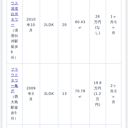
ウス
清澄
白河
26
1ヶ
タワ
2010
60.43
万円
月/1
ー
年10
2LDK
20
㎡
(な
ヶ
（清
月
し)
月
澄白
河駅
徒歩
6
分）
プラ
ウド
タワ
19.8
ー亀
2ヶ
2009
万円
戸
70.78
月/1
年3
3LDK
13
(1.2
（西
㎡
ヶ
月
万
大島
月
円)
駅徒
歩5
分）