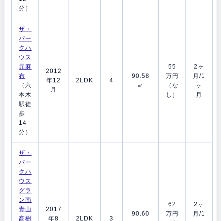
分）
ザ・
パー
クハ
ウス
元麻
55
2ヶ
2012
布
90.58
万円
月/1
年12
2LDK
4
（六
㎡
（な
ヶ
月
本木
し）
月
駅徒
歩
14
分）
ザ・
パー
クハ
ウス
グラ
ン南
62
2ヶ
青山
2017
90.60
万円
月/1
高樹
年8
2LDK
3