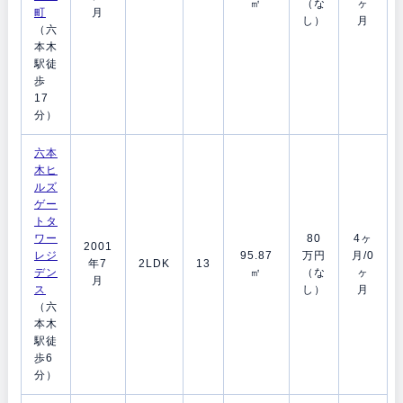
㎡
（な
ヶ
町
月
し）
月
（六
本木
駅徒
歩
17
分）
六本
木ヒ
ルズ
ゲー
トタ
ワー
80
4ヶ
2001
レジ
95.87
万円
月/0
年7
2LDK
13
デン
㎡
（な
ヶ
月
ス
し）
月
（六
本木
駅徒
歩6
分）