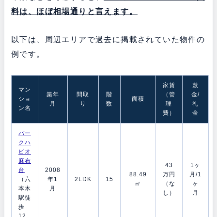
料は、ほぼ相場通りと言えます。
以下は、周辺エリアで過去に掲載されていた物件の
例です。
家賃
敷
マン
築年
間取
階
（管
金/
ショ
面積
月
り
数
理
礼
ン名
費）
金
パー
クハ
ビオ
麻布
43
1ヶ
台
2008
88.49
万円
月/1
（六
年1
2LDK
15
㎡
（な
ヶ
本木
月
し）
月
駅徒
歩
12