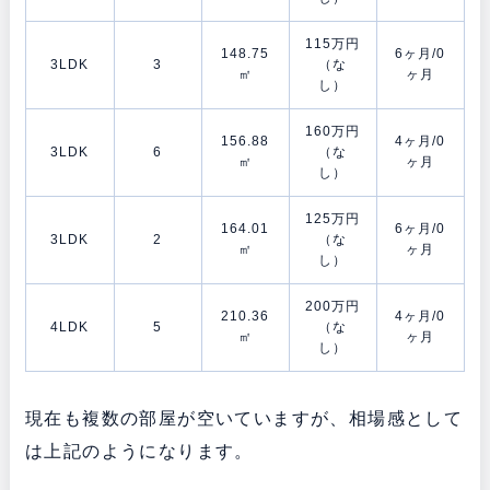
115万円
148.75
6ヶ月/0
3LDK
3
（な
㎡
ヶ月
し）
160万円
156.88
4ヶ月/0
3LDK
6
（な
㎡
ヶ月
し）
125万円
164.01
6ヶ月/0
3LDK
2
（な
㎡
ヶ月
し）
200万円
210.36
4ヶ月/0
4LDK
5
（な
㎡
ヶ月
し）
現在も複数の部屋が空いていますが、相場感として
は上記のようになります。