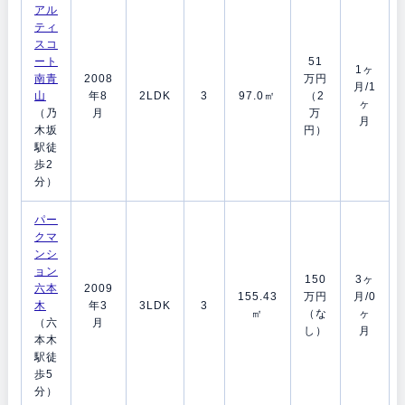
アル
ティ
スコ
ート
51
1ヶ
南青
2008
万円
月/1
山
年8
2LDK
3
97.0㎡
（2
ヶ
（乃
月
万
月
木坂
円）
駅徒
歩2
分）
パー
クマ
ンシ
ョン
150
3ヶ
六本
2009
155.43
万円
月/0
木
年3
3LDK
3
㎡
（な
ヶ
（六
月
し）
月
本木
駅徒
歩5
分）