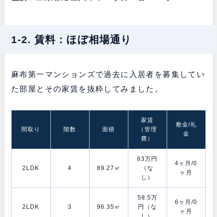
1-2. 賃料：ほぼ相場通り
麻布第一マンションズで過去に入居者を募集してい
た部屋とその家賃を抜粋してみました。
家賃
敷金/礼
間取り
階数
面積
（管理
金
費）
63万円
4ヶ月/0
2LDK
4
89.27㎡
（な
ヶ月
し）
58.5万
6ヶ月/0
2LDK
3
96.35㎡
円（な
ヶ月
し）