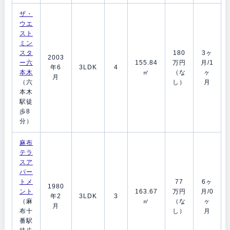
ザ・
ウエ
スト
ミン
スタ
180
3ヶ
2003
ー六
155.84
万円
月/1
年6
3LDK
4
本木
㎡
（な
ヶ
月
（六
し）
月
本木
駅徒
歩8
分）
麻布
テラ
スア
パー
トメ
77
6ヶ
1980
ント
163.67
万円
月/0
年2
3LDK
3
（麻
㎡
（な
ヶ
月
布十
し）
月
番駅