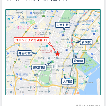
引用：
GoogleMap