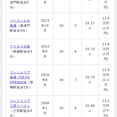
成門駅徒歩5
月
千
分）
円)
11.6
パークハビオ
2013
25.27
万円
新橋
（御成門
年10
1K
2
㎡
(1万
駅徒歩4分）
月
円)
11.8
アクサス汐留
2014
25.79
万円
（新橋駅徒歩4
年5
1K
6
㎡
(1万
分）
月
円)
12.9
コンシェリア
2019
万円
新橋 TOKYO
25.79
年6
1K
7
(1.2
PREMIUM
（新
㎡
月
万
橋駅徒歩2分）
円)
コンフォリア
13.1
2008
三田イースト
25.48
万円
年1
1K
8
（三田駅徒歩4
㎡
(7千
月
分）
円)