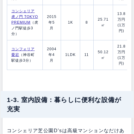
コンシェリア
13.8
虎ノ門 TOKYO
2015
25.71
万円
PREMIUM
（虎
年5
1K
8
㎡
(1万
ノ門駅徒歩3
月
円)
分）
21.8
コンフォリア
2004
50.12
万円
愛宕
（神谷町
年4
1LDK
11
㎡
(1万
駅徒歩3分）
月
円)
1-3. 室内設備：暮らしに便利な設備が
充実
コンシェリア芝公園D’sは高級マンションなだけあ