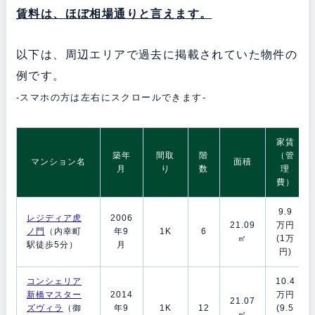
賃料は、ほぼ相場通りと言えます。
以下は、周辺エリアで過去に掲載されていた物件の
例です。
-スマホの方は左右にスクロールできます-
家賃
築年
間取
階
（管
マンション名
面積
月
り
数
理
費）
9.9
レジディア虎
2006
21.09
万円
ノ門
（内幸町
年9
1K
6
㎡
(1万
駅徒歩5分）
月
円)
コンシェリア
10.4
新橋マスター
2014
万円
21.07
ズヴィラ
（御
年9
1K
12
(9.5
㎡