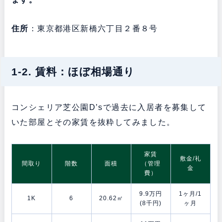
住所
：東京都港区新橋六丁目２番８号
1-2. 賃料：ほぼ相場通り
コンシェリア芝公園D’sで過去に入居者を募集して
いた部屋とその家賃を抜粋してみました。
家賃
敷金/礼
間取り
階数
面積
（管理
金
費）
9.9万円
1ヶ月/1
1K
6
20.62㎡
(8千円)
ヶ月