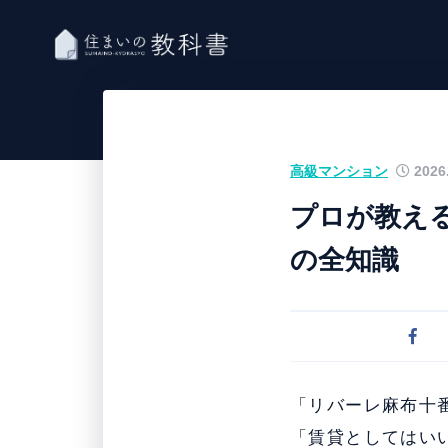
高級マンション
2026.
プロが教え
の全知識
「リバーレ麻布十
「賃貸としてはい