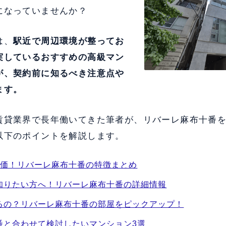
になっていませんか？
は、
駅近で周辺環境が整ってお
実している
おすすめの高級マン
が、契約前に知るべき注意点や
ます。
賃貸業界で長年働いてきた筆者が、リバーレ麻布十番
以下のポイントを解説します。
評価！リバーレ麻布十番の特徴まとめ
知りたい方へ！リバーレ麻布十番の詳細情報
るの？リバーレ麻布十番の部屋をピックアップ！
番と合わせて検討したいマンション3選