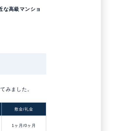
近な高級マンショ
してみました。
敷金/礼金
1ヶ月/0ヶ月