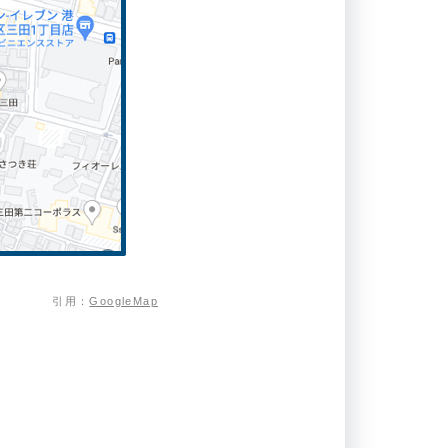
引用：
GoogleMap