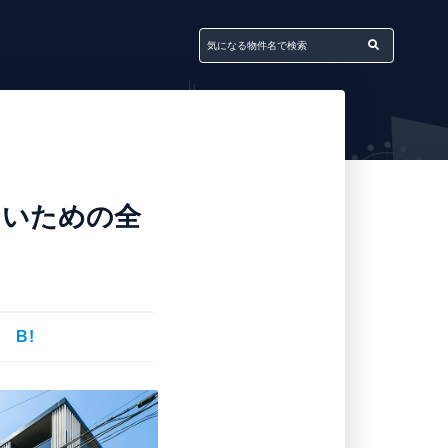
ないための全
B!