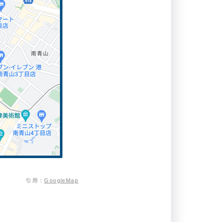
引用：
GoogleMap