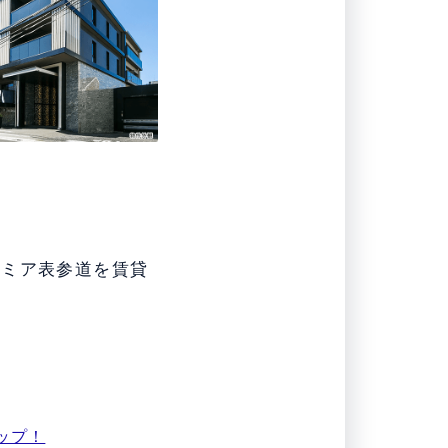
レミア表参道を賃貸
ップ！