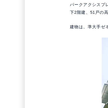
パークアクシスプ
下2階建、51戸の
建物は、準大手ゼネ