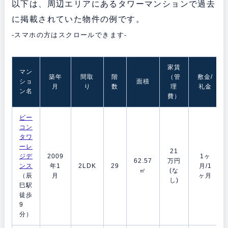
以下は、周辺エリアにあるタワーマンションで過去
に掲載されていた物件の例です。
-スマホの方はスクロールできます-
家賃
マン
築年
間取
階
（管
敷金/
ショ
面積
月
り
数
理
礼金
ン名
費）
ビー
コン
タワ
ーレ
21
ジデ
2009
1ヶ
62.57
万円
ンス
年1
2LDK
29
月/1
㎡
(な
（辰
月
ヶ月
し)
巳駅
徒歩
9
分）