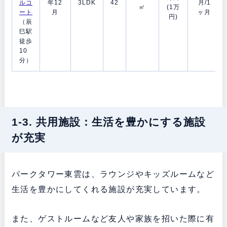
ルコ
年12
3LDK
42
月/1
㎡
(1万
ート
月
ヶ月
円)
（辰
巳駅
徒歩
10
分）
1-3. 共用施設：生活を豊かにする施設
が充実
パークタワー東雲は、ラウンジやキッズルームなど
生活を豊かにしてくれる施設が充実しています。
また、ゲストルームなど友人や家族を招いた際に有