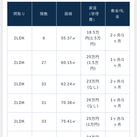
家賃
敷金/礼
間取り
階数
面積
（管理
金
費）
18.5万
2ヶ月/1
2LDK
6
55.37㎡
円(1.5万
ヶ月
円)
20万円
1ヶ月/1
2LDK
27
60.15㎡
(1.5万
ヶ月
円)
23万円
2ヶ月/1
2LDK
32
62.24㎡
(なし)
ヶ月
26万円
1ヶ月/1
2LDK
31
70.38㎡
(なし)
ヶ月
25万円
1ヶ月/1
2LDK
33
75.41㎡
(1万円)
ヶ月