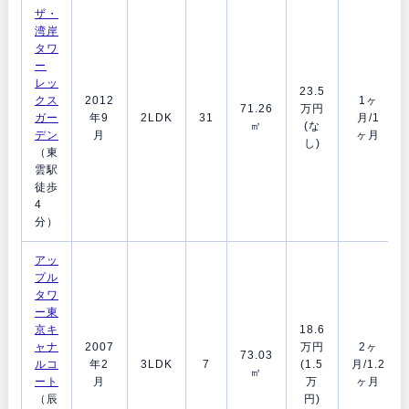
ザ・
湾岸
タワ
ー
レッ
23.5
クス
2012
1ヶ
71.26
万円
ガー
年9
2LDK
31
月/1
㎡
(な
デン
月
ヶ月
し)
（東
雲駅
徒歩
4
分）
アッ
プル
タワ
ー東
京キ
18.6
ャナ
2007
万円
2ヶ
73.03
ルコ
年2
3LDK
7
(1.5
月/1.2
㎡
ート
月
万
ヶ月
（辰
円)