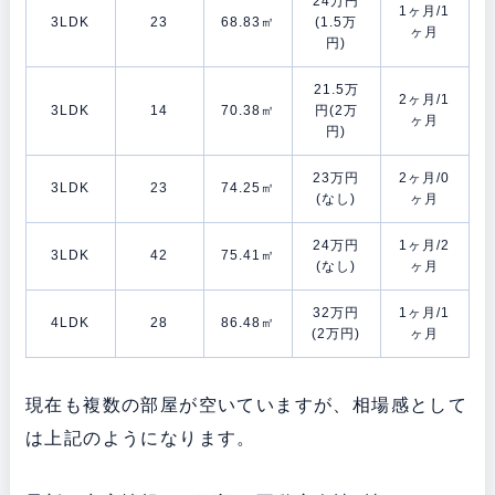
24万円
1ヶ月/1
3LDK
23
68.83㎡
(1.5万
ヶ月
円)
21.5万
2ヶ月/1
3LDK
14
70.38㎡
円(2万
ヶ月
円)
23万円
2ヶ月/0
3LDK
23
74.25㎡
(なし)
ヶ月
24万円
1ヶ月/2
3LDK
42
75.41㎡
(なし)
ヶ月
32万円
1ヶ月/1
4LDK
28
86.48㎡
(2万円)
ヶ月
現在も複数の部屋が空いていますが、相場感として
は上記のようになります。