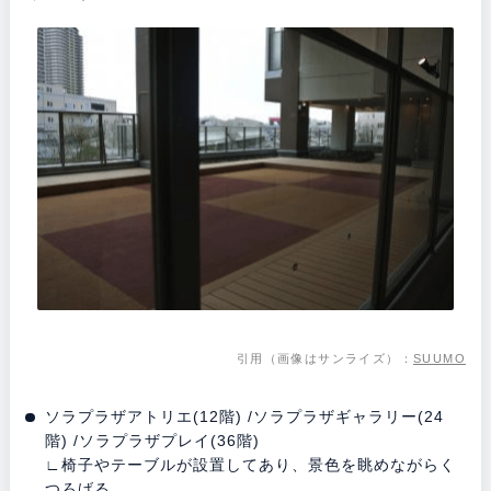
引用（画像はサンライズ）：
SUUMO
ソラプラザアトリエ(12階) /ソラプラザギャラリー(24
階) /ソラプラザプレイ(36階)
∟椅子やテーブルが設置してあり、景色を眺めながらく
つろげる