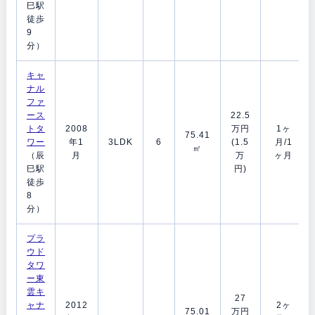
巳駅
徒歩
9
分）
キャ
ナル
ファ
ース
22.5
トタ
2008
万円
1ヶ
75.41
ワー
年1
3LDK
6
(1.5
月/1
㎡
（辰
月
万
ヶ月
巳駅
円)
徒歩
8
分）
プラ
ウド
タワ
ー東
雲キ
27
ャナ
2012
2ヶ
75.01
万円