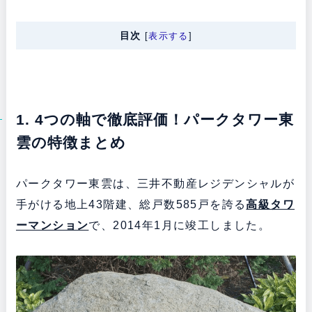
目次
[
表示する
]
1. 4つの軸で徹底評価！パークタワー東
雲の特徴まとめ
パークタワー東雲は、三井不動産レジデンシャルが
手がける地上43階建、総戸数585戸を誇る
高級タワ
ーマンション
で、2014年1月に竣工しました。