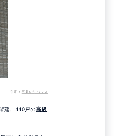
引用：
三井のリハウス
建、440戸の
高級