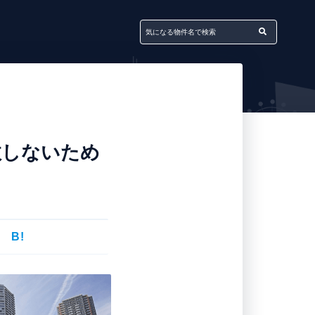
敗しないため
B!