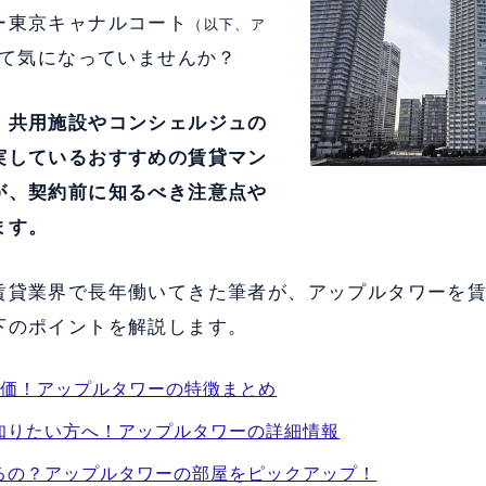
ー東京キャナルコート
（以下、ア
て気になっていませんか？
、
共用施設やコンシェルジュの
実している
おすすめの賃貸マン
が、契約前に知るべき注意点や
ます。
賃貸業界で長年働いてきた筆者が、アップルタワーを
下のポイントを解説します。
評価！アップルタワーの特徴まとめ
知りたい方へ！アップルタワーの詳細情報
るの？アップルタワーの部屋をピックアップ！