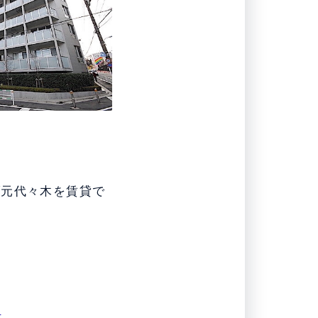
ブ元代々木を賃貸で
！