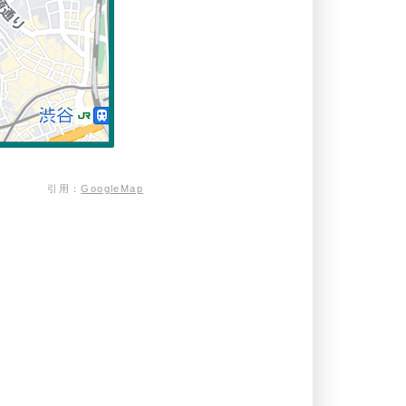
引用：
GoogleMap