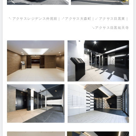
↖︎アクサスレジデンス外苑前｜↗︎アクサス大森町｜↙︎アクサス目黒東｜
↘︎アクサス目黒祐天寺