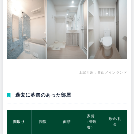
上記引用：
青山メインランド
過去に募集のあった部屋
家賃
敷金/礼
間取り
階数
面積
（管理
金
費）