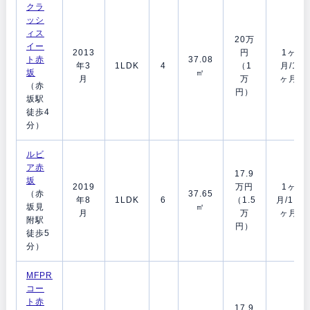
クラ
ッシ
ィス
20万
イー
2013
円
1ヶ
ト赤
37.08
年3
1LDK
4
（1
月/1
坂
㎡
月
万
ヶ月
（赤
円）
坂駅
徒歩4
分）
ルビ
ア赤
17.9
坂
2019
万円
1ヶ
（赤
37.65
年8
1LDK
6
（1.5
月/1.5
坂見
㎡
月
万
ヶ月
附駅
円）
徒歩5
分）
MFPR
コー
ト赤
17.9