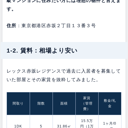
級マンションに住みたい方には理想の物件と言えま
す。
住所
：東京都港区赤坂２丁目１３番３号
1-2. 賃料：相場より安い
レックス赤坂レジデンスで過去に入居者を募集して
いた部屋とその家賃を抜粋してみました。
家賃
敷金/礼
間取り
階数
面積
（管理
金
費）
15.5万
1ヶ月/0
1DK
5
31.86㎡
円（1万