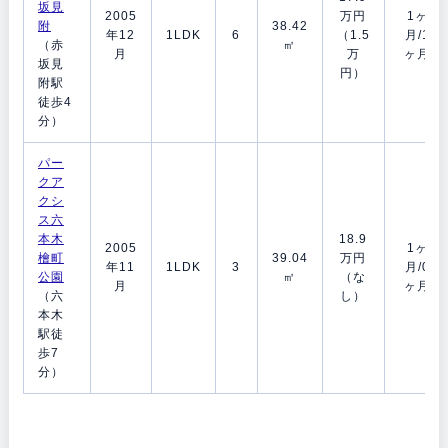
坂見
2005
万円
1ヶ
附
38.42
年12
1LDK
6
（1.5
月/1
（赤
㎡
月
万
ヶ月
坂見
円）
附駅
徒歩4
分）
パー
クア
クシ
ス六
本木
18.9
2005
1ヶ
檜町
39.04
万円
年11
1LDK
3
月/0
公園
㎡
（な
月
ヶ月
（六
し）
本木
駅徒
歩7
分）