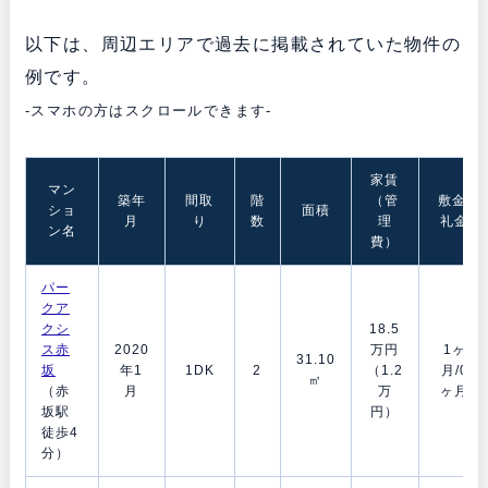
以下は、周辺エリアで過去に掲載されていた物件の
例です。
-スマホの方はスクロールできます-
家賃
マン
築年
間取
階
（管
敷金/
ショ
面積
月
り
数
理
礼金
ン名
費）
パー
クア
クシ
18.5
ス赤
2020
万円
1ヶ
31.10
坂
年1
1DK
2
（1.2
月/0
㎡
（赤
月
万
ヶ月
坂駅
円）
徒歩4
分）