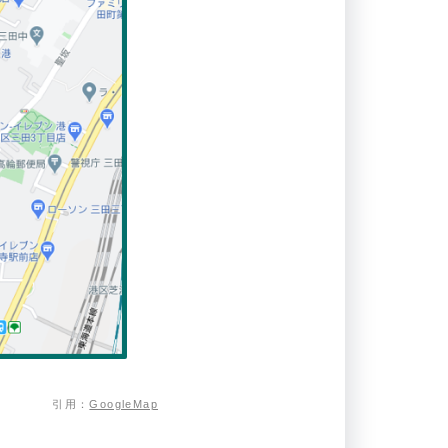
引用：
GoogleMap