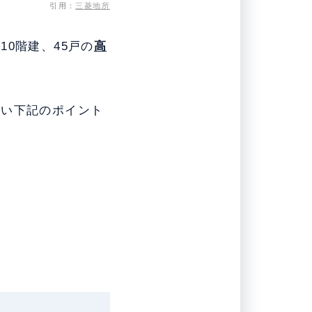
引用：
三菱地所
0階建、45戸の
高
たい下記のポイント