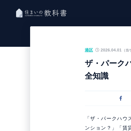
港区
2026.04.01
（当
ザ・パーク
全知識
「ザ・パークハウ
ンション？」「賃