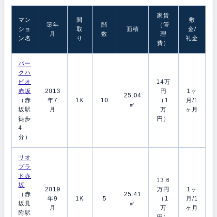
家賃
マン
間
敷
築年
階
（管
ショ
取
面積
金/
月
数
理
ン名
り
礼金
費）
パー
クハ
ビオ
14万
赤坂
2013
円
1ヶ
25.04
（赤
年7
1K
10
（1
月/1
㎡
坂駅
月
万
ヶ月
徒歩
円）
4
分）
リオ
プラ
ド赤
13.6
坂
2019
万円
1ヶ
（赤
25.41
年9
1K
5
（1
月/1
坂見
㎡
月
万
ヶ月
附駅
円）