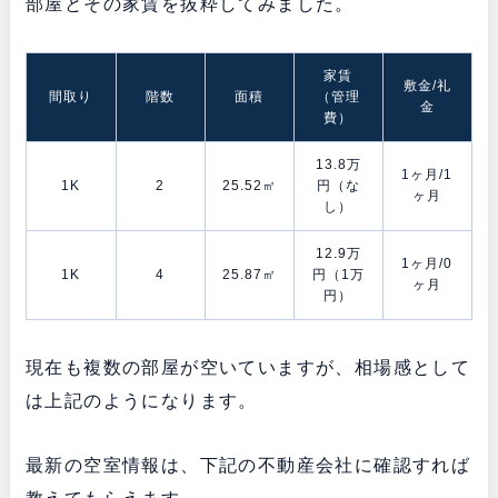
部屋とその家賃を抜粋してみました。
家賃
敷金/礼
間取り
階数
面積
（管理
金
費）
13.8万
1ヶ月/1
1K
2
25.52㎡
円（な
ヶ月
し）
12.9万
1ヶ月/0
1K
4
25.87㎡
円（1万
ヶ月
円）
現在も複数の部屋が空いていますが、相場感として
は上記のようになります。
最新の空室情報は、下記の不動産会社に確認すれば