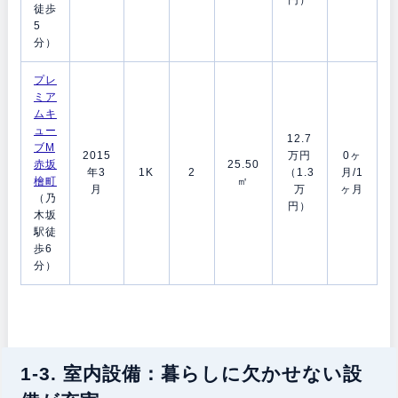
徒歩
5
分）
プレ
ミア
ムキ
ュー
12.7
ブM
2015
万円
0ヶ
赤坂
25.50
年3
1K
2
（1.3
月/1
檜町
㎡
月
万
ヶ月
（乃
円）
木坂
駅徒
歩6
分）
1-3. 室内設備：暮らしに欠かせない設