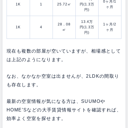
0ヶ月/1
1K
1
25.72㎡
円(1.3万
ヶ月
円)
13.4万
28．08
1ヶ月/2
1K
4
円(1.3万
㎡
ヶ月
円)
現在も複数の部屋が空いていますが、相場感として
は上記のようになります。
なお、なかなか空室は出ませんが、2LDKの間取り
も存在します。
最新の空室情報が気になる方は、SUUMOや
HOME’Sなどの大手賃貸情報サイトを確認すれば、
効率よく空室を探せます。