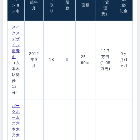
築年
階
（管
ショ
取
面積
金/
月
数
理
ン名
り
礼金
費）
メイ
クス
デザ
イン
南青
12.7
2012
0ヶ
山
25．
万円
年9
1K
5
月/1
（六
60㎡
(1.05
月
ヶ月
本木
万円)
駅徒
歩
12
分）
パー
クホ
ーム
ズ六
本木
乃木