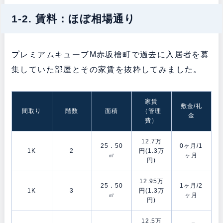
1-2. 賃料：ほぼ相場通り
プレミアムキューブM赤坂檜町で過去に入居者を募
集していた部屋とその家賃を抜粋してみました。
家賃
敷金/礼
間取り
階数
面積
（管理
金
費）
12.7万
25．50
0ヶ月/1
1K
2
円(1.3万
㎡
ヶ月
円)
12.95万
25．50
1ヶ月/2
1K
3
円(1.3万
㎡
ヶ月
円)
12.5万