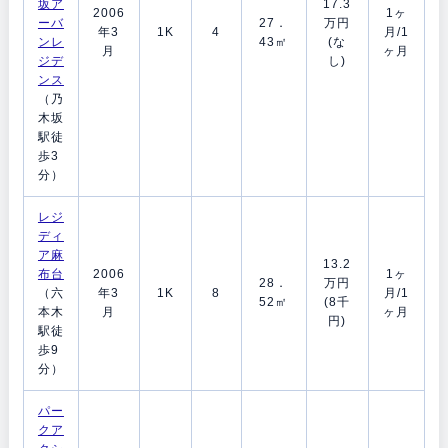
坂ア
17.3
2006
1ヶ
ーバ
27．
万円
年3
1K
4
月/1
ンレ
43㎡
(な
月
ヶ月
ジデ
し)
ンス
（乃
木坂
駅徒
歩3
分）
レジ
ディ
ア麻
13.2
布台
2006
1ヶ
28．
万円
（六
年3
1K
8
月/1
52㎡
(8千
本木
月
ヶ月
円)
駅徒
歩9
分）
パー
クア