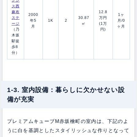
クシ
ス西
麻布
12.8
2000
1ヶ
ステ
30.87
万円
年5
1K
2
月/0
ージ
㎡
(1万
月
ヶ月
（乃
円)
木坂
駅徒
歩8
分）
1-3. 室内設備：暮らしに欠かせない設
備が充実
プレミアムキューブM赤坂檜町の室内は、下記のよ
うに白を基調としたスタイリッシュな作りとなって