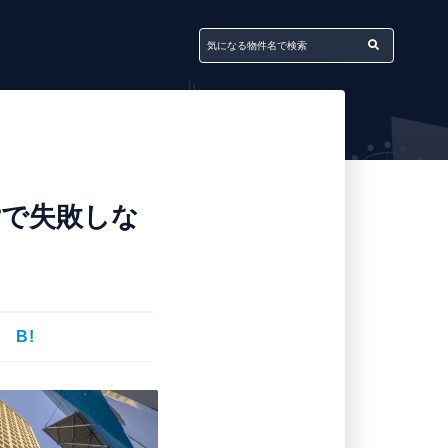
貸で失敗しな
B!