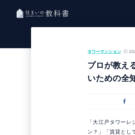
タワーマンション
202
プロが教え
いための全
「大江戸タワーレ
ン？」「賃貸とし