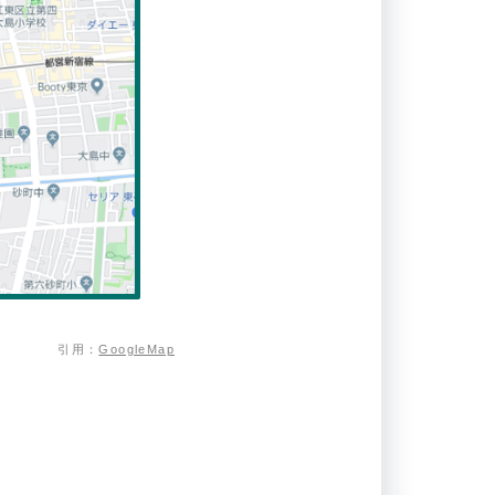
引用：
GoogleMap