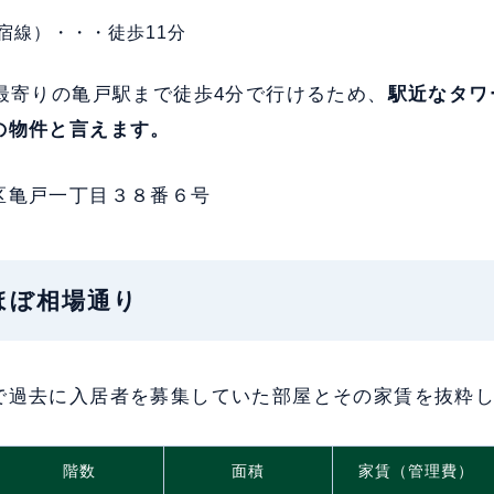
宿線）・・・徒歩11分
、最寄りの亀戸駅まで徒歩4分で行けるため、
駅近なタワ
の物件と言えます。
区亀戸一丁目３８番６号
：ほぼ相場通り
で過去に入居者を募集していた部屋とその家賃を抜粋
階数
面積
家賃（管理費）