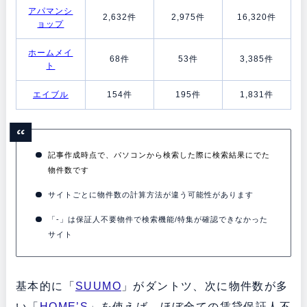
アパマンシ
2,632件
2,975件
16,320件
ョップ
ホームメイ
68件
53件
3,385件
ト
エイブル
154件
195件
1,831件
記事作成時点で、パソコンから検索した際に検索結果にでた
物件数です
サイトごとに物件数の計算方法が違う可能性があります
「-」は保証人不要物件で検索機能/特集が確認できなかった
サイト
基本的に「
SUUMO
」がダントツ、次に物件数が多
い「
HOME’S
」を使えば、ほぼ全ての賃貸保証人不