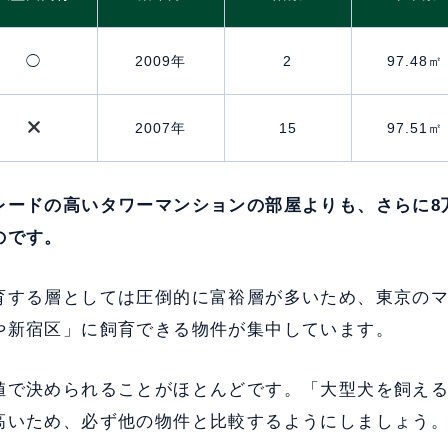
◯
2009年
2
97.48㎡
2007年
15
97.51㎡
レードの高いタワーマンションの部屋よりも、さらに8
のです。
育する層としては圧倒的に富裕層が多いため、東京の
や新宿区」に飼育できる物件が集中しています。
値で決められることがほとんどです。「大型犬を飼え
高いため、必ず他の物件と比較するようにしましょう