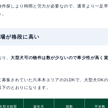
物件探しより時間と労力が必要なので、通常より一足
う。
の相場が格段に高い
おり、
大型犬可の物件は数が少ないので希少性が高く
募集されていた六本木エリアの2LDKで、大型犬OK
以下のとおりになります。
大型犬飼育
築年月
階数
平米数