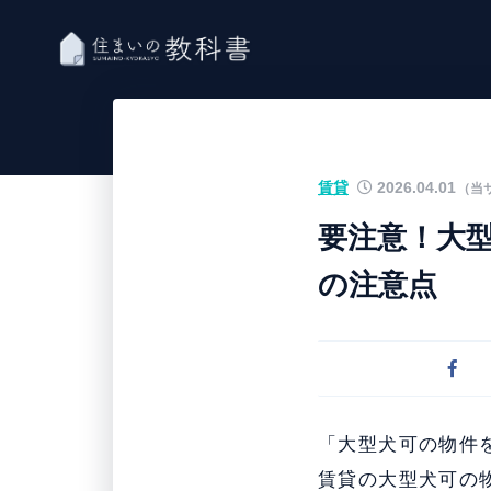
賃貸
2026.04.01
（当
要注意！大
の注意点
「大型犬可の物件
賃貸の大型犬可の