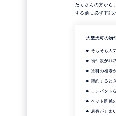
たくさんの方から
する前に必ず下記
大型犬可の物
そもそも人
物件数が非
賃料の相場
契約すると
コンパクトな
ペット関係
肩身がせま