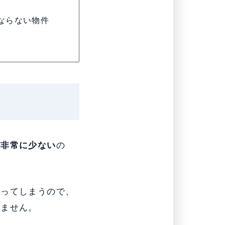
ならない物件
が非常に少ない
の
まってしまうので、
れません。