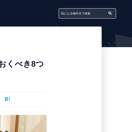
おくべき8つ
B!