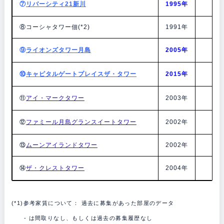
⑦
リバーシティ21新川
1995年
35
⑧コーシャタワー佃(*2)
1991年
37
⑨
ライオンズタワー月島
2005年
31
⑩
キャピタルゲートプレイスザ・タワー
2015年
53
⑪
アイ・マークタワー
2003年
32
⑫
ファミール月島グランスイートタワー
2002年
29
⑬
ムーンアイランドタワー
2002年
38
⑭
ザ・クレストタワー
2004年
32
(*1)参考家賃について： 過去に募集があった部屋のデータ
- は間取りなし、もしくは過去の募集履歴なし