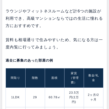
ラウンジやフィットネスルームなど計6つの施設が
利用でき、高級マンションならではの生活に憧れる
方におすすめです。
賃料も相場通りで住みやすいため、気になる方は一
度内覧に行ってみましょう。
過去に募集のあった部屋の例
家賃
敷金/礼
間取り
階数
面積
（管理
金
費）
23.5万
2ヶ月/2
1LDK
29
60.78㎡
円(1万
ヶ月
円)