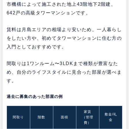
市機構によって施工された地上43階地下2階建、
642戸の高級タワーマンションです。
賃料は月島エリアの相場より安いため、一人暮らし
をしたい方や、初めてタワーマンションに住む方の
入門としておすすめです。
間取りは1ワンルーム〜3LDKまで種類が豊富なた
め、自分のライフスタイルに見合った部屋が選べま
す。
過去に募集のあった部屋の例
家賃
敷金/礼
間取り
階数
面積
（管理
金
費）