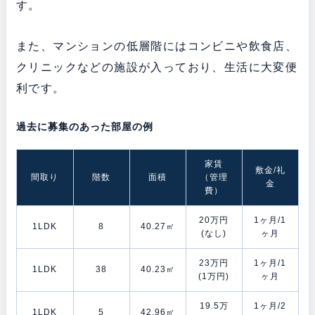
す。
また、マンションの低層階にはコンビニや飲食店、
クリニックなどの施設が入っており、生活に大変便
利です。
過去に募集のあった部屋の例
家賃
敷金/礼
間取り
階数
面積
（管理
金
費）
20万円
1ヶ月/1
1LDK
8
40.27㎡
(なし)
ヶ月
23万円
1ヶ月/1
1LDK
38
40.23㎡
(1万円)
ヶ月
19.5万
1ヶ月/2
1LDK
5
42.96㎡