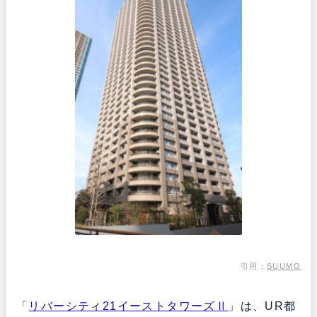
引用：
SUUMO
「
リバーシティ21イーストタワーズⅡ
」は、UR都