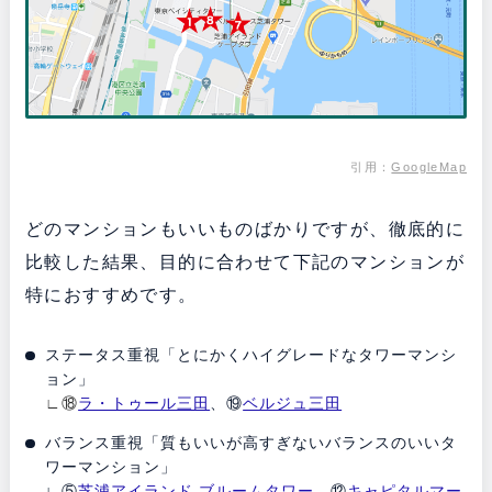
引用：
GoogleMap
どのマンションもいいものばかりですが、徹底的に
比較した結果、目的に合わせて下記のマンションが
特におすすめです。
ステータス重視「とにかくハイグレードなタワーマンシ
ョン」
∟⑱
ラ・トゥール三田
、⑲
ベルジュ三田
バランス重視「質もいいが高すぎないバランスのいいタ
ワーマンション」
∟⑤
芝浦アイランド ブルームタワー
、⑫
キャピタルマー