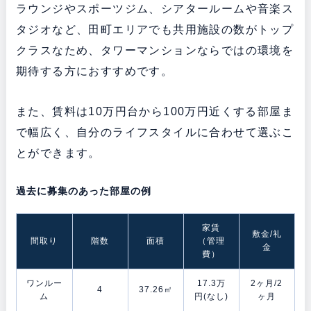
ラウンジやスポーツジム、シアタールームや音楽ス
タジオなど、田町エリアでも共用施設の数がトップ
クラスなため、タワーマンションならではの環境を
期待する方におすすめです。
また、賃料は10万円台から100万円近くする部屋ま
で幅広く、自分のライフスタイルに合わせて選ぶこ
とができます。
過去に募集のあった部屋の例
家賃
敷金/礼
間取り
階数
面積
（管理
金
費）
ワンルー
17.3万
2ヶ月/2
4
37.26㎡
ム
円(なし)
ヶ月