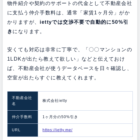
物件紹介や契約のサポートの代金として不動産会社
に支払う仲介手数料は、通常「家賃1ヶ月分」がか
かりますが、
iettyでは交渉不要で自動的に50%引
き
になります。
安くても対応は非常に丁寧で、「〇〇マンションの
1LDKが出たら教えて欲しい」などと伝えておけ
ば、不動産会社が使うデータベースを日々確認し、
空室が出たらすぐに教えてくれます。
不動産会社
株式会社ietty
名
仲介手数料
1ヶ月分の50%引き
URL
https://ietty.me/