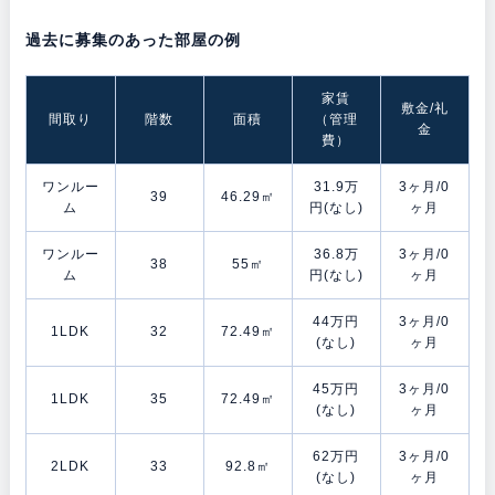
過去に募集のあった部屋の例
家賃
敷金/礼
間取り
階数
面積
（管理
金
費）
ワンルー
31.9万
3ヶ月/0
39
46.29㎡
ム
円(なし)
ヶ月
ワンルー
36.8万
3ヶ月/0
38
55㎡
ム
円(なし)
ヶ月
44万円
3ヶ月/0
1LDK
32
72.49㎡
(なし)
ヶ月
45万円
3ヶ月/0
1LDK
35
72.49㎡
(なし)
ヶ月
62万円
3ヶ月/0
2LDK
33
92.8㎡
(なし)
ヶ月