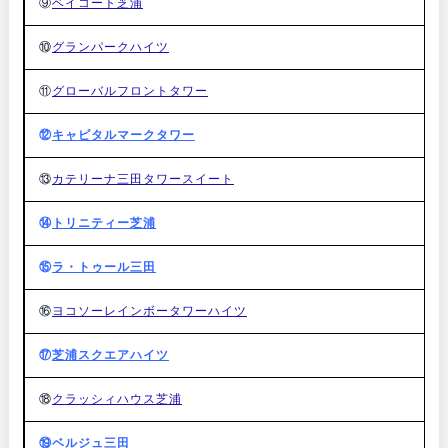
⑨
ベイコート芝浦
⑩
グランパークハイツ
⑪
グローバルフロントタワー
⑫
キャピタルマークタワー
⑬
カテリーナ三田タワースイート
⑭
トリニティー芝浦
⑮
ラ・トゥール三田
⑯
ヨコソーレインボータワーハイツ
⑰
芝浦スクエアハイツ
⑱
クラッシィハウス芝浦
⑲
ベルジュ三田