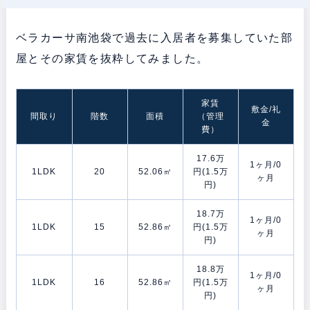
ベラカーサ南池袋で過去に入居者を募集していた部
屋とその家賃を抜粋してみました。
家賃
敷金/礼
間取り
階数
面積
（管理
金
費）
17.6万
1ヶ月/0
1LDK
20
52.06㎡
円(1.5万
ヶ月
円)
18.7万
1ヶ月/0
1LDK
15
52.86㎡
円(1.5万
ヶ月
円)
18.8万
1ヶ月/0
1LDK
16
52.86㎡
円(1.5万
ヶ月
円)