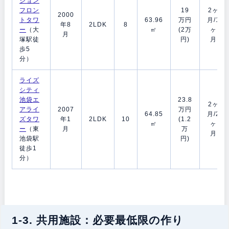
ション
フロン
19
2ヶ
2000
トタワ
63.96
万円
月/1
年8
2LDK
8
ー
（大
㎡
(2万
ヶ
月
塚駅徒
円)
月
歩5
分）
ライズ
シティ
池袋エ
23.8
2ヶ
アライ
2007
万円
64.85
月/2
ズタワ
年1
2LDK
10
(1.2
㎡
ヶ
ー
（東
月
万
月
池袋駅
円)
徒歩1
分）
1-3. 共用施設：必要最低限の作り