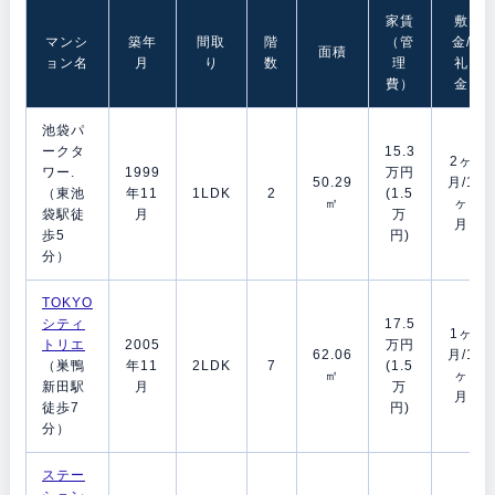
家賃
敷
マンシ
築年
間取
階
（管
金/
面積
ョン名
月
り
数
理
礼
費）
金
池袋パ
ークタ
15.3
2ヶ
ワー.
1999
万円
50.29
月/1
（東池
年11
1LDK
2
(1.5
㎡
ヶ
袋駅徒
月
万
月
歩5
円)
分）
TOKYO
シティ
17.5
1ヶ
トリエ
2005
万円
62.06
月/1
（巣鴨
年11
2LDK
7
(1.5
㎡
ヶ
新田駅
月
万
月
徒歩7
円)
分）
ステー