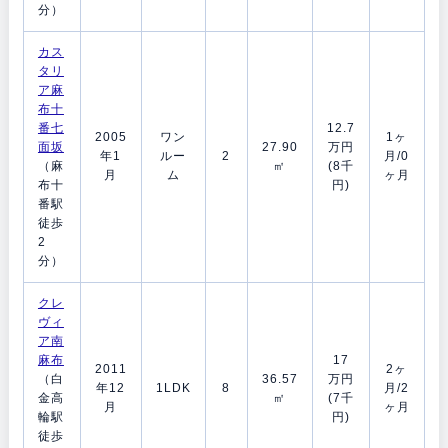
分）
カス
タリ
ア麻
布十
番七
12.7
2005
ワン
1ヶ
面坂
27.90
万円
年1
ルー
2
月/0
（麻
㎡
(8千
月
ム
ヶ月
布十
円)
番駅
徒歩
2
分）
クレ
ヴィ
ア南
麻布
17
2011
2ヶ
（白
36.57
万円
年12
1LDK
8
月/2
金高
㎡
(7千
月
ヶ月
輪駅
円)
徒歩