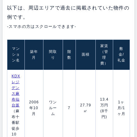
以下は、周辺エリアで過去に掲載されていた物件の
例です。
-スマホの方はスクロールできます-
家賃
マン
敷
築年
間取
階
（管
ショ
面積
金/
月
り
数
理
ン名
礼金
費）
KDX
レジ
デン
ス麻
布仙
13.4
2006
ワン
1ヶ
台坂
27.79
万円
年10
ルー
7
月/1
（麻
㎡
(8千
月
ム
ヶ月
布十
円)
番駅
徒歩
10