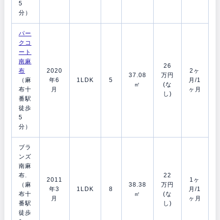
5
分）
パー
クコ
ート
南麻
26
布
2020
2ヶ
37.08
万円
（麻
年6
1LDK
5
月/1
㎡
(な
布十
月
ヶ月
し)
番駅
徒歩
5
分）
ブラ
ンズ
南麻
布.
22
2011
1ヶ
（麻
38.38
万円
年3
1LDK
8
月/1
布十
㎡
(な
月
ヶ月
番駅
し)
徒歩