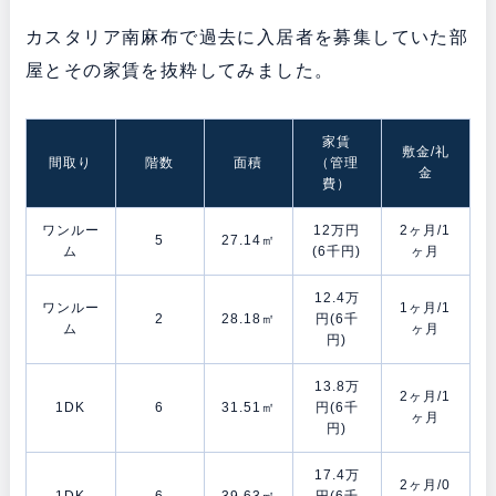
カスタリア南麻布で過去に入居者を募集していた部
屋とその家賃を抜粋してみました。
家賃
敷金/礼
間取り
階数
面積
（管理
金
費）
ワンルー
12万円
2ヶ月/1
5
27.14㎡
ム
(6千円)
ヶ月
12.4万
ワンルー
1ヶ月/1
2
28.18㎡
円(6千
ム
ヶ月
円)
13.8万
2ヶ月/1
1DK
6
31.51㎡
円(6千
ヶ月
円)
17.4万
2ヶ月/0
1DK
6
39.63㎡
円(6千