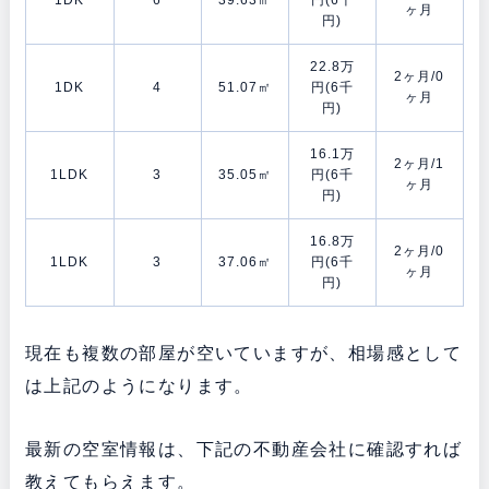
ヶ月
円)
22.8万
2ヶ月/0
1DK
4
51.07㎡
円(6千
ヶ月
円)
16.1万
2ヶ月/1
1LDK
3
35.05㎡
円(6千
ヶ月
円)
16.8万
2ヶ月/0
1LDK
3
37.06㎡
円(6千
ヶ月
円)
現在も複数の部屋が空いていますが、相場感として
は上記のようになります。
最新の空室情報は、下記の不動産会社に確認すれば
教えてもらえます。