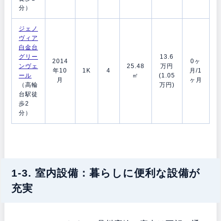
分）
ジェノ
ヴィア
白金台
グリー
13.6
2014
0ヶ
ンヴェ
25.48
万円
年10
1K
4
月/1
ール
㎡
(1.05
月
ヶ月
（高輪
万円)
台駅徒
歩2
分）
1-3. 室内設備：暮らしに便利な設備が
充実