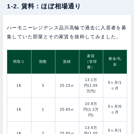
1-2. 賃料：ほぼ相場通り
ハーモニーレジデンス品川高輪で過去に入居者を募
集していた部屋とその家賃を抜粋してみました。
家賃
敷金/礼
間取り
階数
面積
（管理
金
費）
13.1万
0ヶ月/1
1K
3
25.15㎡
円(1.05
ヶ月
万円)
10.9万
0ヶ月/0
1K
1
25.65㎡
円(1.2万
ヶ月
円)
13.4万
0ヶ月/1
1K
2
25.65㎡
円(1.05