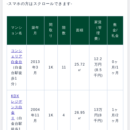
-スマホの方はスクロールできます-
家賃
間
敷
マンシ
築年
階
（管
取
面積
金/
ョン名
月
数
理
り
礼金
費）
コンシ
ェリア
12.2
白金台
2013
0ヶ
25.72
万円
（白金
年3
1K
11
月/1
㎡
(8.5
台駅徒
月
ヶ月
千円)
歩1
分）
KDX
レジデ
ンス白
2004
13万
1ヶ
金
26.95
年11
1K
4
円(8
月/2
Ⅱ
（白
㎡
月
千円)
ヶ月
金台駅
徒歩1