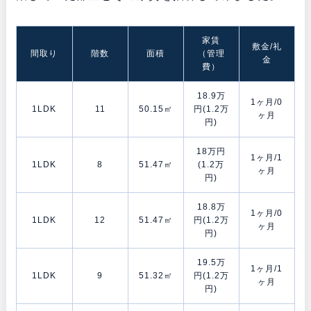
家賃
敷金/礼
間取り
階数
面積
（管理
金
費）
18.9万
1ヶ月/0
1LDK
11
50.15㎡
円(1.2万
ヶ月
円)
18万円
1ヶ月/1
1LDK
8
51.47㎡
(1.2万
ヶ月
円)
18.8万
1ヶ月/0
1LDK
12
51.47㎡
円(1.2万
ヶ月
円)
19.5万
1ヶ月/1
1LDK
9
51.32㎡
円(1.2万
ヶ月
円)