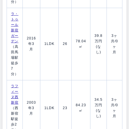
分）
ラ・
トゥ
ール
新宿
ガー
39.8
3ヶ
2016
デン
78.04
万円
月/0
年3
1LDK
26
（高
㎡
(な
ヶ
月
田馬
し)
月
場駅
徒歩
7
分）
ラフ
ィー
ヌ西
34.5
3ヶ
新宿
2003
84.23
万円
月/0
（西
年3
1LDK
23
㎡
(な
ヶ
新宿
月
し)
月
駅徒
歩2