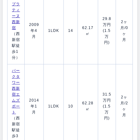
プラ
ティ
ーヌ
29.8
西新
2ヶ
2009
万円
宿
62.17
月/0
年4
1LDK
14
(1.5
（西
㎡
ヶ
月
万
新宿
月
円)
駅徒
歩1
分）
パー
クタ
ワー
西新
宿エ
31.5
2ヶ
ムズ
2014
万円
62.28
月/2
ポー
年1
1LDK
10
(1.5
㎡
ヶ
ト
月
万
月
（西
円)
新宿
駅徒
歩3