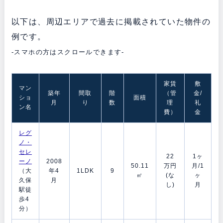
以下は、周辺エリアで過去に掲載されていた物件の
例です。
-スマホの方はスクロールできます-
家賃
敷
マン
築年
間取
階
（管
金/
ショ
面積
月
り
数
理
礼
ン名
費）
金
レグ
ノ・
セレ
22
1ヶ
ーノ
2008
50.11
万円
月/1
（大
年4
1LDK
9
㎡
(な
ヶ
久保
月
し)
月
駅徒
歩4
分）