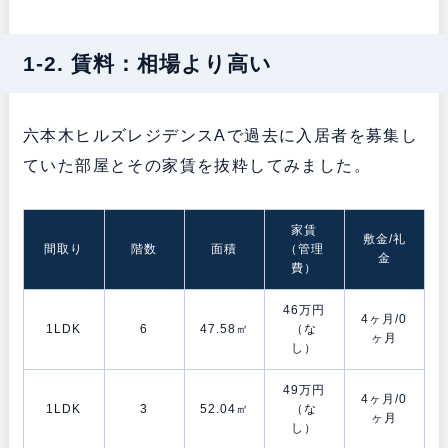
1-2. 賃料：相場より高い
六本木ヒルズレジデンスAで過去に入居者を募集し
ていた部屋とその家賃を抜粋してみました。
家賃
敷金/礼
間取り
階数
面積
（管理
金
費）
46万円
4ヶ月/0
1LDK
6
47.58㎡
（な
ヶ月
し）
49万円
4ヶ月/0
1LDK
3
52.04㎡
（な
ヶ月
し）