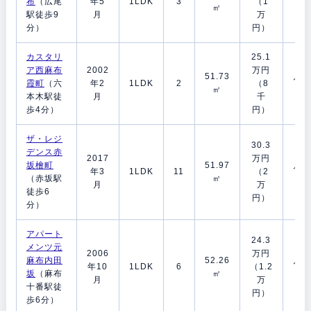
布
（広尾
年5
1LDK
3
（1
㎡
ヶ
駅徒歩9
月
万
月
分）
円）
カスタリ
25.1
1ヶ
ア西麻布
2002
万円
51.73
月/1
霞町
（六
年2
1LDK
2
（8
㎡
ヶ
本木駅徒
月
千
月
歩4分）
円）
ザ・レジ
30.3
デンス赤
1ヶ
2017
万円
坂檜町
51.97
月/1
年3
1LDK
11
（2
（赤坂駅
㎡
ヶ
月
万
徒歩6
月
円）
分）
アパート
24.3
メンツ元
1ヶ
2006
万円
麻布内田
52.26
月/0
年10
1LDK
6
（1.2
坂
（麻布
㎡
ヶ
月
万
十番駅徒
月
円）
歩6分）