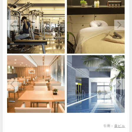
引用：
森ビル