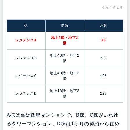
引用：
森ビル
棟
階数
戸数
地上6階・地下2
レジデンスA
35
階
地上43階・地下2
レジデンスB
333
階
地上43階・地下2
レジデンスC
198
階
地上18階・地下2
レジデンスD
227
階
A棟は高級低層マンションで、B棟、C棟がいわゆ
るタワーマンション、D棟は1ヶ月の契約から住め