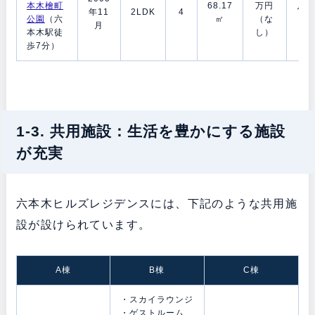
本木檜町
68.17
万円
月/1
年11
2LDK
4
公園
（六
㎡
（な
ヶ
月
本木駅徒
し）
月
歩7分）
1-3. 共用施設：生活を豊かにする施設
が充実
六本木ヒルズレジデンスには、下記のような共用施
設が設けられています。
A棟
B棟
C棟
・スカイラウンジ
・ゲストルーム