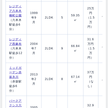
レジディ
25万
ア六本木
1ヶ
1999
円
檜町公園
59.35
月/1
年9
2LDK
5
（1.5
（六本木
㎡
ヶ
月
万
駅徒歩6
月
円）
分）
レジディ
31.6
1ヶ
ア西麻布
2004
万円
66.84
月/1
（六本木
年7
2LDK
9
（1.5
㎡
ヶ
駅徒歩12
月
万
月
分）
円）
ミッドガ
1.5
ーデン赤
37万
2013
ヶ
坂氷川
67.14
円
年2
2LDK
8
月/1
（赤坂駅
㎡
（な
月
ヶ
徒歩6
し）
月
分）
パークア
クシス六
32.9
1ヶ
2005