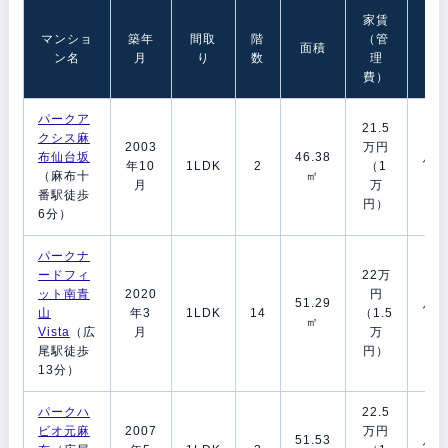
家賃
敷
マンショ
築年
間取
階
（管
金/
面積
ン名
月
り
数
理
礼
費）
金
パークア
21.5
クシス麻
1ヶ
2003
万円
布仙台坂
46.38
月/0
年10
1LDK
2
（1
（麻布十
㎡
ヶ
月
万
番駅徒歩
月
円）
6分）
パークナ
ードフィ
22万
1ヶ
ット南青
2020
円
51.29
月/0
山
年3
1LDK
14
（1.5
㎡
ヶ
Vista
（広
月
万
月
尾駅徒歩
円）
13分）
パークハ
22.5
1ヶ
ビオ元麻
2007
万円
51.53
月/0