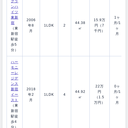
グラ
ンハ
イツ
東新
1ヶ
2006
15.9万
宿
44.38
月/1
年8
1LDK
2
円（7
（東
㎡
ヶ
月
千円）
新宿
月
駅徒
歩5
分）
ハー
モニ
ーレ
ジデ
ンス
22万
0ヶ
新宿
2018
44.92
円
月/1
イー
年2
1LDK
4
㎡
（1.5
ヶ
スト
月
万円）
月
（東
新宿
駅徒
歩4
分）