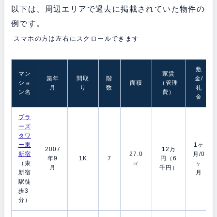
以下は、周辺エリアで過去に掲載されていた物件の
例です。
-スマホの方は左右にスクロールできます-
敷
マン
家賃
築年
間取
階
金/
ショ
面積
（管理
月
り
数
礼
ン名
費）
金
プラ
ーズ
タワ
ー東
1ヶ
2007
12万
新宿
27.0
月/0
年9
1K
7
円（6
（東
㎡
ヶ
月
千円）
新宿
月
駅徒
歩3
分）