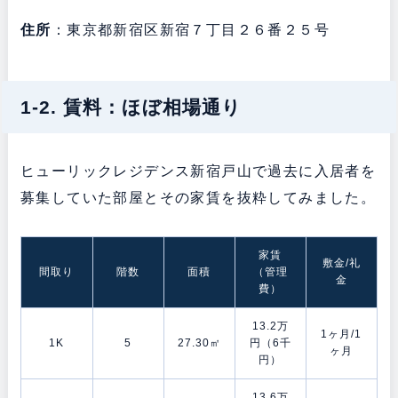
住所
：東京都新宿区新宿７丁目２６番２５号
1-2. 賃料：ほぼ相場通り
ヒューリックレジデンス新宿戸山で過去に入居者を
募集していた部屋とその家賃を抜粋してみました。
家賃
敷金/礼
間取り
階数
面積
（管理
金
費）
13.2万
1ヶ月/1
1K
5
27.30㎡
円（6千
ヶ月
円）
13.6万