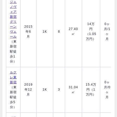
ジェ
ノヴ
ィア
新宿
グリ
14万
0ヶ
ーン
2015
27.40
円
月/1
ヴェ
年6
1K
8
㎡
（1.05
ヶ
ール
月
万円）
月
（東
新宿
駅徒
歩1
分）
ルク
レ東
新宿
0ヶ
2019
15.4万
（東
31.04
月/0
年12
1K
3
円（1
新宿
㎡
ヶ
月
万円）
駅徒
月
歩5
分）