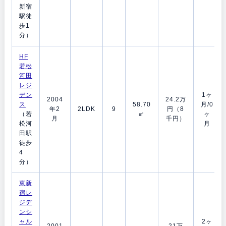
新宿
駅徒
歩1
分）
HF
若松
河田
レジ
デン
1ヶ
2004
24.2万
ス
58.70
月/0
年2
2LDK
9
円（8
（若
㎡
ヶ
月
千円）
松河
月
田駅
徒歩
4
分）
東新
宿レ
ジデ
ンシ
ャル
2ヶ