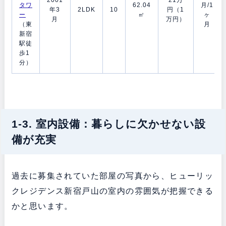
2001
21万
タワ
62.04
月/1
年3
2LDK
10
円（1
ー
㎡
ヶ
月
万円）
（東
月
新宿
駅徒
歩1
分）
1-3. 室内設備：暮らしに欠かせない設
備が充実
過去に募集されていた部屋の写真から、ヒューリッ
クレジデンス新宿戸山の室内の雰囲気が把握できる
かと思います。