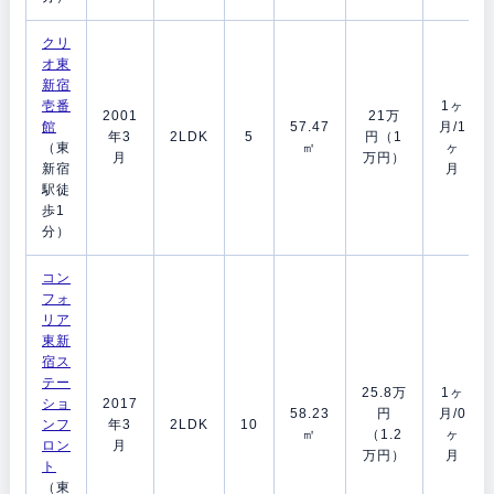
クリ
オ東
新宿
壱番
1ヶ
2001
21万
館
57.47
月/1
年3
2LDK
5
円（1
（東
㎡
ヶ
月
万円）
新宿
月
駅徒
歩1
分）
コン
フォ
リア
東新
宿ス
テー
25.8万
1ヶ
ショ
2017
58.23
円
月/0
ンフ
年3
2LDK
10
㎡
（1.2
ヶ
ロン
月
万円）
月
ト
（東