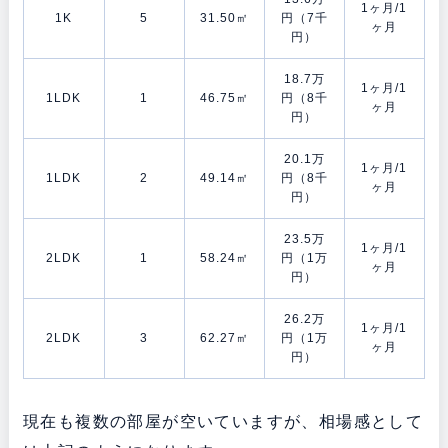
1ヶ月/1
1K
5
31.50㎡
円（7千
ヶ月
円）
18.7万
1ヶ月/1
1LDK
1
46.75㎡
円（8千
ヶ月
円）
20.1万
1ヶ月/1
1LDK
2
49.14㎡
円（8千
ヶ月
円）
23.5万
1ヶ月/1
2LDK
1
58.24㎡
円（1万
ヶ月
円）
26.2万
1ヶ月/1
2LDK
3
62.27㎡
円（1万
ヶ月
円）
現在も複数の部屋が空いていますが、相場感として