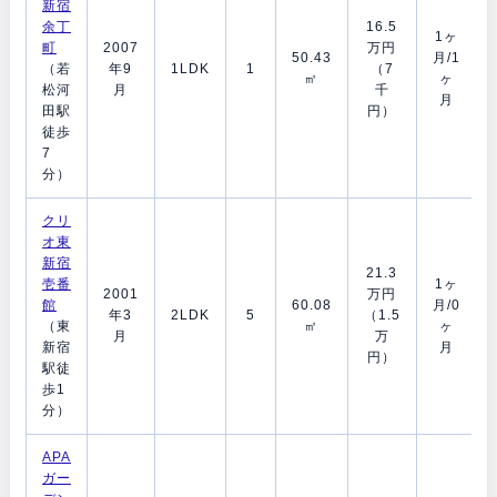
新宿
余丁
16.5
1ヶ
町
2007
万円
50.43
月/1
（若
年9
1LDK
1
（7
㎡
ヶ
松河
月
千
月
田駅
円）
徒歩
7
分）
クリ
オ東
新宿
21.3
壱番
1ヶ
2001
万円
館
60.08
月/0
年3
2LDK
5
（1.5
（東
㎡
ヶ
月
万
新宿
月
円）
駅徒
歩1
分）
APA
ガー