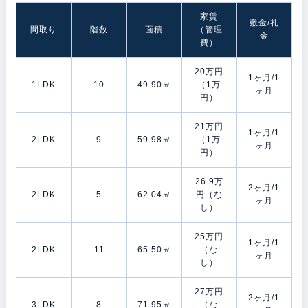
家賃
敷金/礼
間取り
階数
面積
（管理
金
費）
20万円
1ヶ月/1
1LDK
10
49.90㎡
（1万
ヶ月
円）
21万円
1ヶ月/1
2LDK
9
59.98㎡
（1万
ヶ月
円）
26.9万
2ヶ月/1
2LDK
5
62.04㎡
円（な
ヶ月
し）
25万円
1ヶ月/1
2LDK
11
65.50㎡
（な
ヶ月
し）
27万円
2ヶ月/1
3LDK
8
71.95㎡
（な