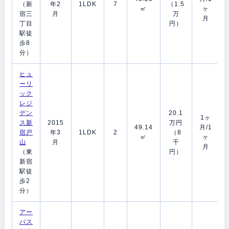
（新
年2
1LDK
7
（1.5
㎡
ヶ
宿三
月
万
月
丁目
円）
駅徒
歩8
分）
ヒュ
ーリ
ック
レジ
デン
20.1
1ヶ
ス新
2015
万円
49.14
月/1
宿戸
年3
1LDK
2
（8
㎡
ヶ
山
月
千
月
（東
円）
新宿
駅徒
歩2
分）
アー
バス