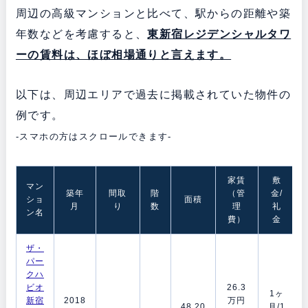
周辺の高級マンションと比べて、駅からの距離や築
年数などを考慮すると、
東新宿レジデンシャルタワ
ーの賃料は、ほぼ相場通りと言えます。
以下は、周辺エリアで過去に掲載されていた物件の
例です。
-スマホの方はスクロールできます-
家賃
敷
マン
築年
間取
階
（管
金/
ショ
面積
月
り
数
理
礼
ン名
費）
金
ザ・
パー
クハ
ビオ
26.3
1ヶ
新宿
2018
万円
48.20
月/1