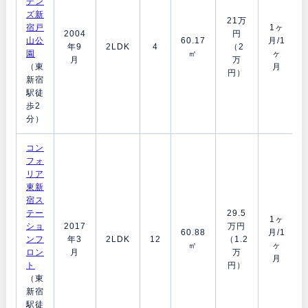
デン
ズ新
21万
宿戸
1ヶ
2004
円
山公
60.17
月/1
年9
2LDK
4
（2
園
㎡
ヶ
月
万
（東
月
円）
新宿
駅徒
歩2
分）
コン
フォ
リア
東新
宿ス
テー
29.5
1ヶ
ショ
2017
万円
60.88
月/1
ンフ
年3
2LDK
12
（1.2
㎡
ヶ
ロン
月
万
月
ト
円）
（東
新宿
駅徒