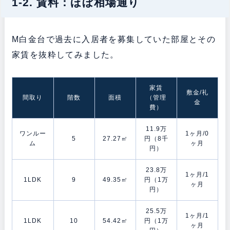
1-2. 賃料：ほぼ相場通り
M白金台で過去に入居者を募集していた部屋とその
家賃を抜粋してみました。
家賃
敷金/礼
間取り
階数
面積
（管理
金
費）
11.9万
ワンルー
1ヶ月/0
5
27.27㎡
円（8千
ム
ヶ月
円）
23.8万
1ヶ月/1
1LDK
9
49.35㎡
円（1万
ヶ月
円）
25.5万
1ヶ月/1
1LDK
10
54.42㎡
円（1万
ヶ月