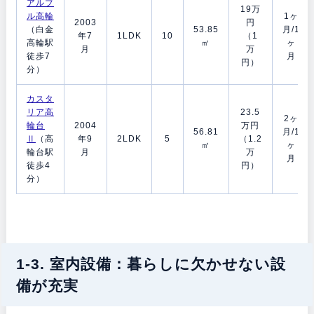
アルブ
19万
ル高輪
1ヶ
2003
円
（白金
53.85
月/1
年7
1LDK
10
（1
高輪駅
㎡
ヶ
月
万
徒歩7
月
円）
分）
カスタ
リア高
23.5
2ヶ
輪台
2004
万円
56.81
月/1
Ⅱ
（高
年9
2LDK
5
（1.2
㎡
ヶ
輪台駅
月
万
月
徒歩4
円）
分）
1-3. 室内設備：暮らしに欠かせない設
備が充実