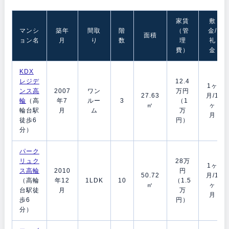
家賃
敷
マンシ
築年
間取
階
（管
金/
面積
ョン名
月
り
数
理
礼
費）
金
KDX
レジデ
12.4
1ヶ
ンス高
2007
ワン
万円
27.63
月/1
輪
（高
年7
ルー
3
（1
㎡
ヶ
輪台駅
月
ム
万
月
徒歩6
円）
分）
パーク
リュク
28万
1ヶ
ス高輪
2010
円
50.72
月/1
（高輪
年12
1LDK
10
（1.5
㎡
ヶ
台駅徒
月
万
月
歩6
円）
分）