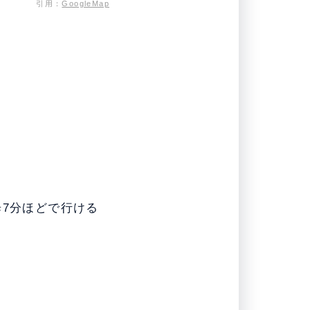
引用：
GoogleMap
歩7分ほどで行ける