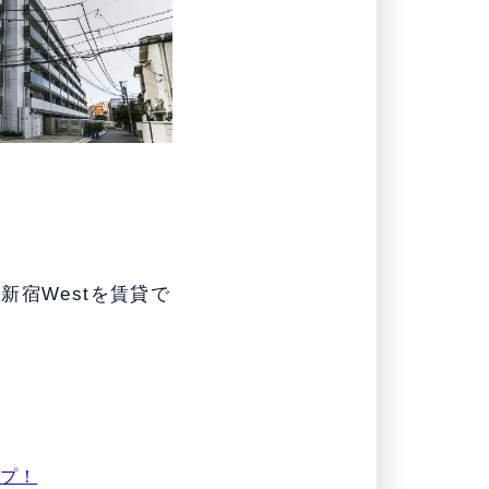
宿Westを賃貸で
ップ！