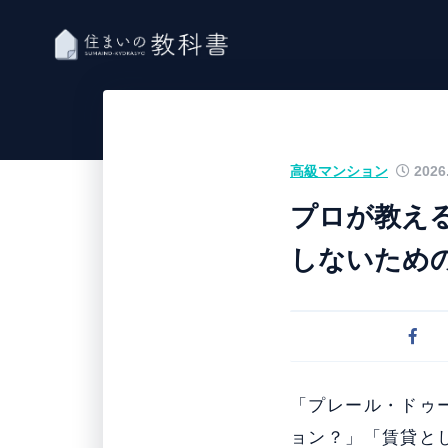
高級マンション
2026.
プロが教える
しないため
「プレール・ドゥー
ョン？」「賃貸と