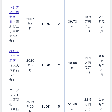
レジデ
ィア西
新宿
15.6
2ヶ
2007
Ⅱ
（西
39.73
万円
月/1
年5
1LDK
2
新宿五
㎡
(1万
ヶ
月
丁目駅
円)
月
徒歩5
分）
ベルテ
ィーセ
0.5
19.9
新宿
2020
ヶ
40.88
万円
（大久
年5
1LDK
2
月/1
㎡
(1万
保駅徒
月
ヶ
円)
歩3
月
分）
エーデ
ルワイ
ス西新
22.5
1ヶ
2016
宿.
51.40
万円
月/1
年10
1LDK
5
（西新
㎡
(1万
ヶ
月