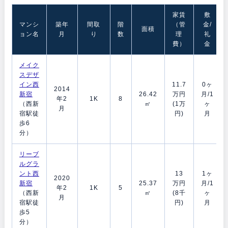
家賃
敷
マンシ
築年
間取
階
（管
金/
面積
ョン名
月
り
数
理
礼
費）
金
メイク
スデザ
イン西
11.7
0ヶ
2014
新宿
26.42
万円
月/1
年2
1K
8
（西新
㎡
(1万
ヶ
月
宿駅徒
円)
月
歩6
分）
リーブ
ルグラ
ント西
13
1ヶ
2020
新宿
25.37
万円
月/1
年2
1K
5
（西新
㎡
(8千
ヶ
月
宿駅徒
円)
月
歩5
分）