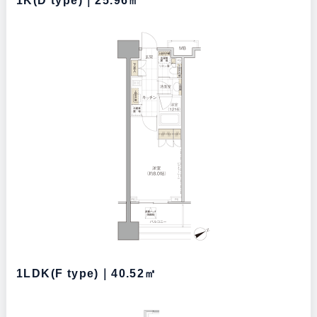
1K(D type)｜25.96㎡
1LDK(F type)｜40.52㎡