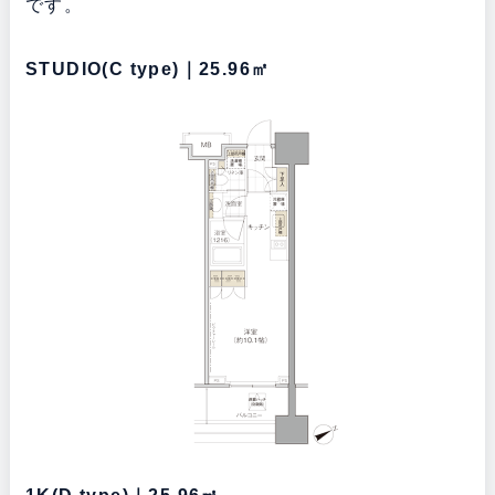
です。
STUDIO(C type)｜25.96㎡