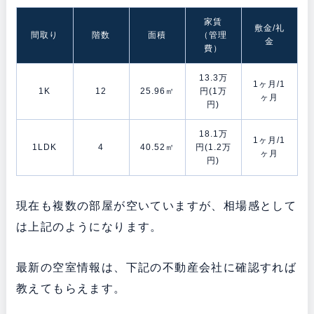
家賃
敷金/礼
間取り
階数
面積
（管理
金
費）
13.3万
1ヶ月/1
1K
12
25.96㎡
円(1万
ヶ月
円)
18.1万
1ヶ月/1
1LDK
4
40.52㎡
円(1.2万
ヶ月
円)
現在も複数の部屋が空いていますが、相場感として
は上記のようになります。
最新の空室情報は、下記の不動産会社に確認すれば
教えてもらえます。