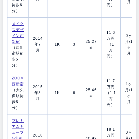
月
徒歩6
円）
分）
メイク
スデザ
11.6
イン西
0ヶ
2014
万円
新宿
25.27
月/1
年7
1K
3
（1
（西新
㎡
ヶ
月
万
宿駅徒
月
円）
歩5
分）
ZOOM
11.7
西新宿
1ヶ
2015
万円
（大久
25.46
月/1
年3
1K
6
（1.1
保駅徒
㎡
ヶ
月
万
歩8
月
円）
分）
プレミ
アムキ
18.1
ューブ
0ヶ
2018
万円
G北新
40.92
月/1