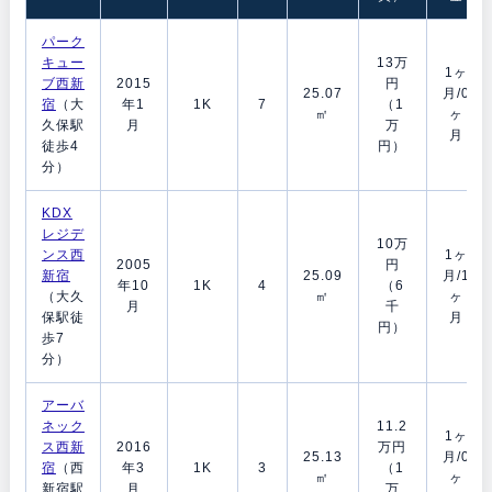
パーク
キュー
13万
1ヶ
ブ西新
2015
円
25.07
月/0
宿
（大
年1
1K
7
（1
㎡
ヶ
久保駅
月
万
月
徒歩4
円）
分）
KDX
レジデ
10万
ンス西
1ヶ
2005
円
新宿
25.09
月/1
年10
1K
4
（6
（大久
㎡
ヶ
月
千
保駅徒
月
円）
歩7
分）
アーバ
ネック
11.2
1ヶ
ス西新
2016
万円
25.13
月/0
宿
（西
年3
1K
3
（1
㎡
ヶ
新宿駅
月
万