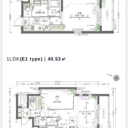
1LDK
(E1 type)
｜40.53㎡