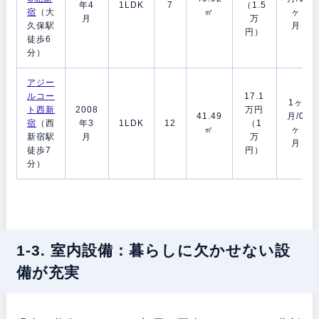
年4
1LDK
7
（1.5
宿
（大
㎡
ヶ
月
万
久保駅
月
円）
徒歩6
分）
アジー
ルコー
17.1
1ヶ
ト西新
2008
万円
41.49
月/0
宿
（西
年3
1LDK
12
（1
㎡
ヶ
新宿駅
月
万
月
徒歩7
円）
分）
1-3. 室内設備：暮らしに欠かせない設
備が充実