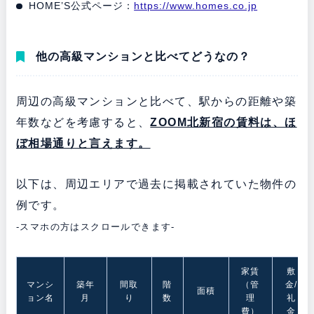
HOME’S公式ページ：
https://www.homes.co.jp
他の高級マンションと比べてどうなの？
周辺の高級マンションと比べて、駅からの距離や築
年数などを考慮すると、
ZOOM北新宿の賃料は、ほ
ぼ
相場通りと言えます。
以下は、周辺エリアで過去に掲載されていた物件の
例です。
-スマホの方はスクロールできます-
家賃
敷
マンシ
築年
間取
階
（管
金/
面積
ョン名
月
り
数
理
礼
費）
金