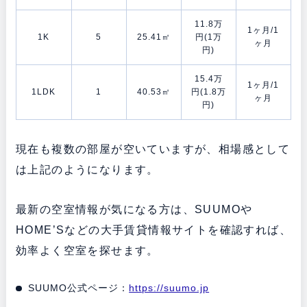
11.8万
1ヶ月/1
1K
5
25.41㎡
円(1万
ヶ月
円)
15.4万
1ヶ月/1
1LDK
1
40.53㎡
円(1.8万
ヶ月
円)
現在も複数の部屋が空いていますが、相場感として
は上記のようになります。
最新の空室情報が気になる方は、SUUMOや
HOME’Sなどの大手賃貸情報サイトを確認すれば、
効率よく空室を探せます。
SUUMO公式ページ：
https://suumo.jp