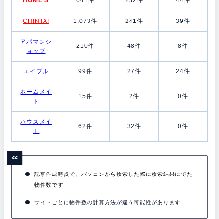
HOME’S
641件
232件
44件
CHINTAI
1,073件
241件
39件
アパマンシ
210件
48件
8件
ョップ
エイブル
99件
27件
24件
ホームメイ
15件
2件
0件
ト
ハウスメイ
62件
32件
0件
ト
記事作成時点で、パソコンから検索した際に検索結果にでた
物件数です
サイトごとに物件数の計算方法が違う可能性があります